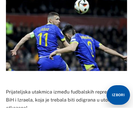
Prijateljska utakmica između fudbalskih reprezentacija
IZBORI
BiH i Izraela, koja je trebala biti odigrana u utorak, je
otkazana!
Ovu vijest je objavio predsjednik Fudbalskog saveza
Izraela Moše Zuares, javio je Kliks.