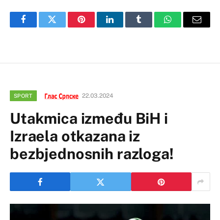
Facebook
Twitter
Pinterest
LinkedIn
Tumblr
WhatsApp
Email
22.03.2024
SPORT
Utakmica između BiH i
Izraela otkazana iz
bezbjednosnih razloga!