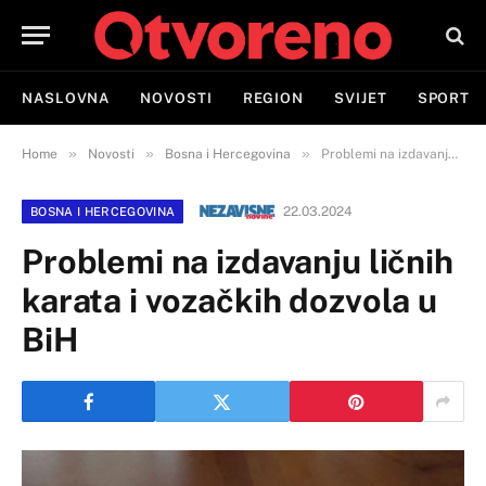
NASLOVNA
NOVOSTI
REGION
SVIJET
SPORT
»
»
»
Home
Novosti
Bosna i Hercegovina
Problemi na izdavanju ličnih karata i vozačkih dozvola u BiH
22.03.2024
BOSNA I HERCEGOVINA
Problemi na izdavanju ličnih
karata i vozačkih dozvola u
BiH