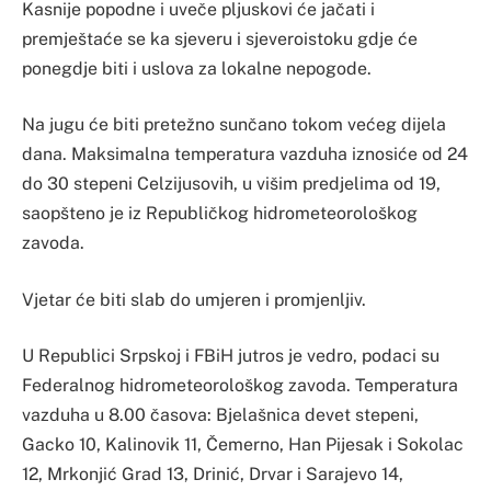
Kasnije popodne i uveče pljuskovi će jačati i
premještaće se ka sjeveru i sjeveroistoku gdje će
ponegdje biti i uslova za lokalne nepogode.
Na jugu će biti pretežno sunčano tokom većeg dijela
dana. Maksimalna temperatura vazduha iznosiće od 24
do 30 stepeni Celzijusovih, u višim predjelima od 19,
saopšteno je iz Republičkog hidrometeorološkog
zavoda.
Vjetar će biti slab do umjeren i promjenljiv.
U Republici Srpskoj i FBiH jutros je vedro, podaci su
Federalnog hidrometeorološkog zavoda. Temperatura
vazduha u 8.00 časova: Bjelašnica devet stepeni,
Gacko 10, Kalinovik 11, Čemerno, Han Pijesak i Sokolac
12, Mrkonjić Grad 13, Drinić, Drvar i Sarajevo 14,