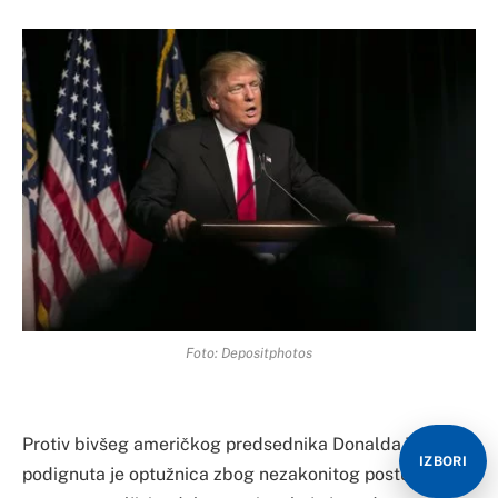
Foto: Depositphotos
Protiv bivšeg američkog predsednika Donalda Trampa
IZBORI
podignuta je optužnica zbog nezakonitog postupanja