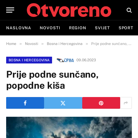
NASLOVNA
NOVOSTI
REGION
SVIJET
SPORT
»
»
»
Home
Novosti
Bosna i Hercegovina
Prije podne sunčano, popodne kiša
09.06.2023
BOSNA I HERCEGOVINA
Prije podne sunčano,
popodne kiša