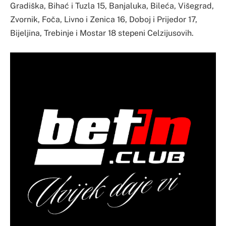
Gradiška, Bihać i Tuzla 15, Banjaluka, Bileća, Višegrad,
Zvornik, Foča, Livno i Zenica 16, Doboj i Prijedor 17,
Bijeljina, Trebinje i Mostar 18 stepeni Celzijusovih.