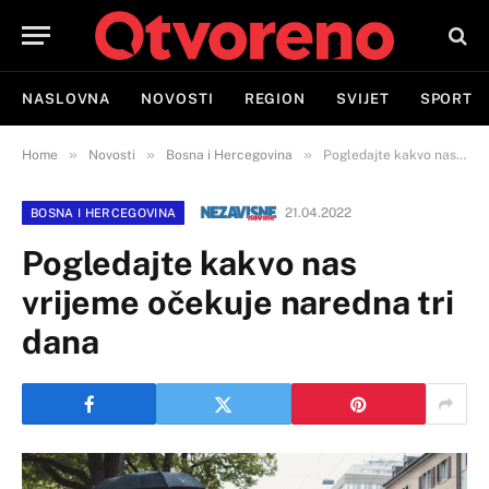
NASLOVNA
NOVOSTI
REGION
SVIJET
SPORT
»
»
»
Home
Novosti
Bosna i Hercegovina
Pogledajte kakvo nas vrijeme očekuje naredna tri dana
21.04.2022
BOSNA I HERCEGOVINA
Pogledajte kakvo nas
vrijeme očekuje naredna tri
dana