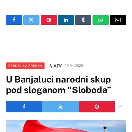
Facebook
Twitter
Pinterest
LinkedIn
Tumblr
WhatsApp
Email
20.04.2022
REPUBLIKA SRPSKA
U Banjaluci narodni skup
pod sloganom “Sloboda”