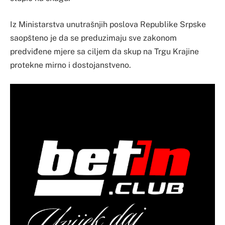
Iz Ministarstva unutrašnjih poslova Republike Srpske
saopšteno je da se preduzimaju sve zakonom
predviđene mjere sa ciljem da skup na Trgu Krajine
protekne mirno i dostojanstveno.