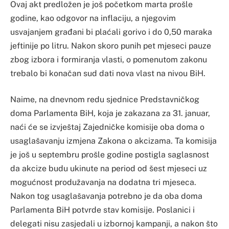
Ovaj akt predložen je još početkom marta prošle
godine, kao odgovor na inflaciju, a njegovim
usvajanjem građani bi plaćali gorivo i do 0,50 maraka
jeftinije po litru. Nakon skoro punih pet mjeseci pauze
zbog izbora i formiranja vlasti, o pomenutom zakonu
trebalo bi konačan sud dati nova vlast na nivou BiH.
Naime, na dnevnom redu sjednice Predstavničkog
doma Parlamenta BiH, koja je zakazana za 31. januar,
naći će se izvještaj Zajedničke komisije oba doma o
usaglašavanju izmjena Zakona o akcizama. Ta komisija
je još u septembru prošle godine postigla saglasnost
da akcize budu ukinute na period od šest mjeseci uz
mogućnost produžavanja na dodatna tri mjeseca.
Nakon tog usaglašavanja potrebno je da oba doma
Parlamenta BiH potvrde stav komisije. Poslanici i
delegati nisu zasjedali u izbornoj kampanji, a nakon što