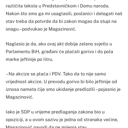
različita teksta u Predstavničkom i Domu naroda.
Nakon što smo ga mi usaglasili, poslanici i delegati naš
stav treba da potvrde da bi zakon mogao da stupi na
snagu – podvukao je Magazinović.
Naglasio je da, ako ovaj akt dobije zeleno svjetlo u
Parlamentu BiH, građani će plaćati gorivo i do pola
marke jeftinije po litru.
– Na akcize se plaća i PDV. Tako da to nije samo
vrijednost akcize. U prevodu gorivo bi bilo jeftinije od
iznosa nameta čije smo ukidanje predložili – pojasnio je
Magazinović.
Iako je SDP u vrijeme predlaganja zakona bio u
opoziciji, a u ovom sazivu je jedna od stranaka većine,
Magazinović navodi da ne mijenja stav.