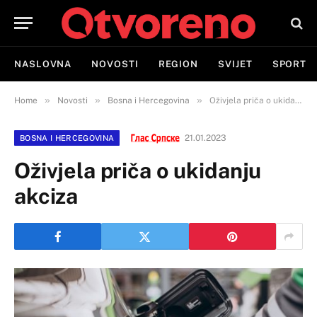
NASLOVNA
NOVOSTI
REGION
SVIJET
SPORT
»
»
»
Home
Novosti
Bosna i Hercegovina
Oživjela priča o ukidanju akciza
21.01.2023
BOSNA I HERCEGOVINA
Oživjela priča o ukidanju
akciza