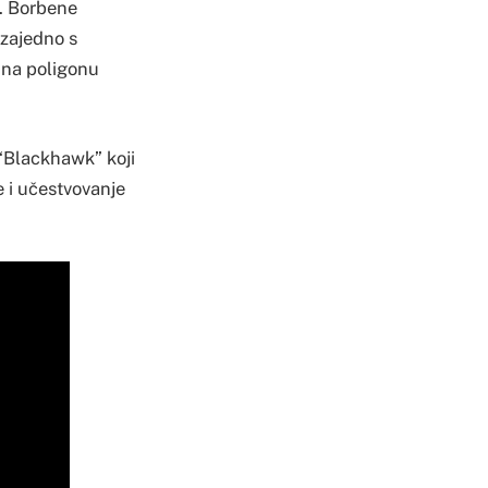
2. Borbene
zajedno s
 na poligonu
 “Blackhawk” koji
e i učestvovanje