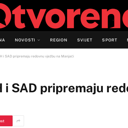
NA
NOVOSTI
REGION
SVIJET
SPORT
H i SAD pripremaju redovnu vježbu na Manjači
 i SAD pripremaju re
est