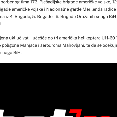
z borbenog tima 173. Pješadijske brigade američke vojske, 1
gade američke vojske i Nacionalne garde Merilenda radiće 
ma iz 4. Brigade, 5. Brigade i 6. Brigade Oružanih snaga BiH
i.
jena uključivati i učešće do tri američka helikoptera UH-60
ko poligona Manjača i aerodroma Mahovljani, te da se očekuj
 snaga BiH.