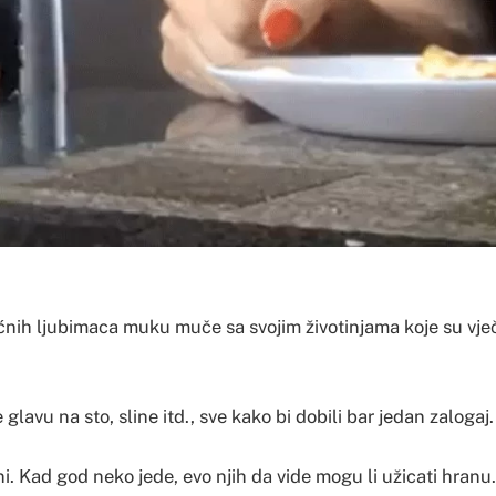
ćnih ljubimaca muku muče sa svojim životinjama koje su vječ
glavu na sto, sline itd., sve kako bi dobili bar jedan zalogaj.
ni. Kad god neko jede, evo njih da vide mogu li užicati hranu.