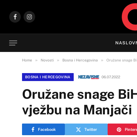
Facebook
Instagram
NASLOV
»
»
»
Home
Novosti
Bosna i Hercegovina
Oružane snage Bi
BOSNA I HERCEGOVINA
06.07.2022
Oružane snage BiH
vježbu na Manjači
Facebook
Twitter
Pinter