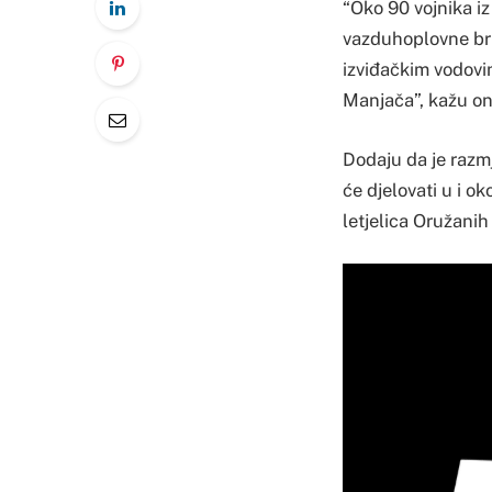
“Oko 90 vojnika i
vazduhoplovne bri
izviđačkim vodovi
Manjača”, kažu on
Dodaju da je razm
će djelovati u i o
letjelica Oružanih