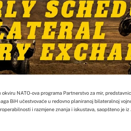
, u okviru NATO-ova programa Partnerstvo za mir, predstavni
aga BiH učestvovaće u redovno planiranoj bilateralnoj vojno
eroperabilnosti i razmjene znanja i iskustava, saopšteno je