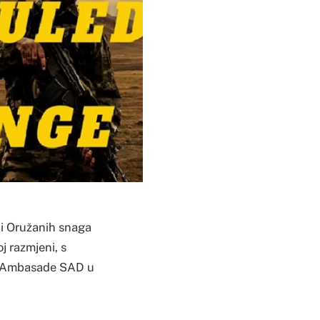
ci Oružanih snaga
j razmjeni, s
 iz Ambasade SAD u