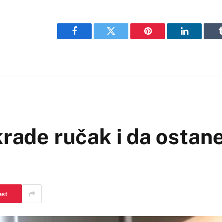
Facebook
Twitter
Pinterest
LinkedIn
krade ručak i da ostan
est