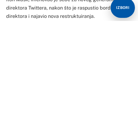
direktora Twittera, nakon što je raspustio bord
IZBORI
direktora i najavio nova restruktuiranja.
Američki list Vašington Post javio je, pozivajuci se na
izvore bliske Masku, da njegov tim planira otpuštanju
oko 25 odsto radnika u prvom krugu restruktuiranja,
prenosi Gardijan.
Slavni advokat Aleks Spiro, dugogodišnji Maskov
pravni zastupnik, vodio je razgovore o predstojećim
otpuštanjima radnih mjesta, piše Vašington Post.
Nakon što je prošle nedjelje preuzeo kontrolu nad
Twitterom, Mask je otpustio najviše rukovodioce
kompanije, uključujući izvršnog direktora Paraga
Agravala, šefa finansija Neda Segala i šefa pravnih