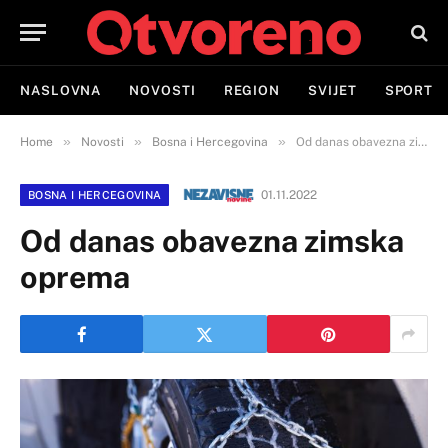
NASLOVNA
NOVOSTI
REGION
SVIJET
SPORT
»
»
»
Home
Novosti
Bosna i Hercegovina
Od danas obavezna zimska oprema
01.11.2022
BOSNA I HERCEGOVINA
Od danas obavezna zimska
oprema