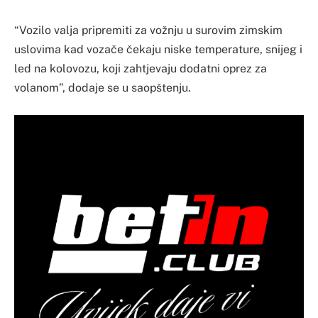
“Vozilo valja pripremiti za vožnju u surovim zimskim
uslovima kad vozače čekaju niske temperature, snijeg i
led na kolovozu, koji zahtjevaju dodatni oprez za
volanom”, dodaje se u saopštenju.