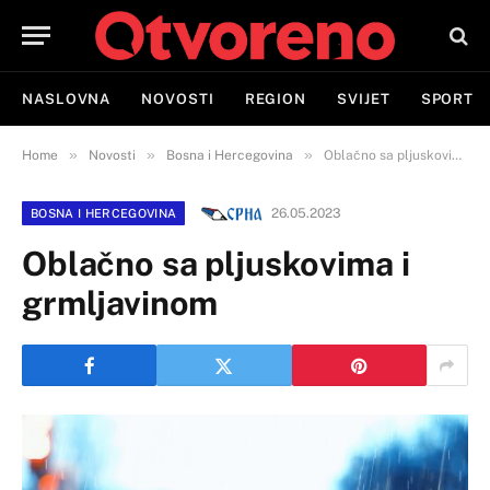
NASLOVNA
NOVOSTI
REGION
SVIJET
SPORT
»
»
»
Home
Novosti
Bosna i Hercegovina
Oblačno sa pljuskovima i grmljavinom
26.05.2023
BOSNA I HERCEGOVINA
Oblačno sa pljuskovima i
grmljavinom