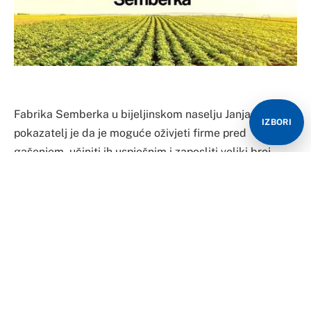
Fabrika Semberka u bijeljinskom naselju Janja
IZBORI
pokazatelj je da je moguće oživjeti firme pred
gašenjem, učiniti ih uspješnim i zaposliti veliki broj
ljudi.
Kompanija na koju su naslonjeni poljoprivredni
proizvođači semberske regije počela je sa plasmanom
svojih proizvoda na EU tržište. Ovaj veliki iskorak
pokazuje da se bh. proizvođači kvalitetom mogu
izboriti za svoje mjesto na zahtjevnom tržištu Evropske
unije.