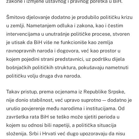
zakone i izmjene ustavnog i pravnog poretka u BiH.
Šmitovo djelovanje dodatno je produbilo političku krizu
u zemlji. Nametanjem odluka i zakona, kao i čestim
intervencijama u unutrašnje političke procese, stvoren
je utisak da BiH više ne funkcioniše kao zemlja
ravnopravnih naroda i dogovora, već kao prostor u
kojem pojedini strani predstavnici, uz podršku dijela
bošnjačkih političkih struktura, pokušavaju nametnuti
političku volju druga dva naroda.
Takav pristup, prema ocjenama iz Republike Srpske,
nije donio stabilnost, već upravo suprotno — dodatno je
urušio povjerenje među narodima i institucijama. Od
završetka rata BiH se teško može sjetiti perioda u
kojem su odnosi bili napetiji, a politička situacija
složenija. Srbi i Hrvati već dugo upozoravaju da nisu