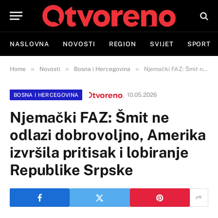
NASLOVNA
NOVOSTI
REGION
SVIJET
SPORT
»
»
»
Home
Novosti
Bosna i Hercegovina
Njemački FAZ: Šmit ne odlazi dobrovoljno, Amerika izvršila pritisak i lobiranje Republike Srpske
10.05.2026
BOSNA I HERCEGOVINA
Njemački FAZ: Šmit ne
odlazi dobrovoljno, Amerika
izvršila pritisak i lobiranje
Republike Srpske