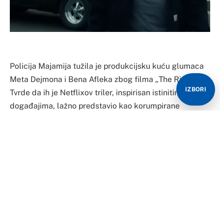
Policija Majamija tužila je produkcijsku kuću glumaca
Meta Dejmona i Bena Afleka zbog filma „The Rip“.
IZBORI
Tvrde da ih je Netflixov triler, inspirisan istinitim
događajima, lažno predstavio kao korumpirane
kriminalce.
Film, koji je od januara dostupan na Netflixu, počinje
napomenom da je zasnovan na istinitim događajima,
prenosi
RTS
.
Radnja je inspirisana racijom iz 2016. godine u Majami
Lejksu, tokom koje je policijska uprava Majami-Dejd