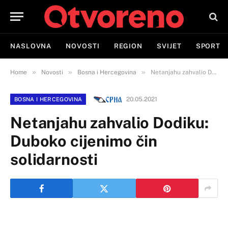
NASLOVNA
NOVOSTI
REGION
SVIJET
SPORT
»
»
»
Home
Novosti
Bosna i Hercegovina
Netanjahu zahvalio Dodiku: Duboko cijenimo čin solidarnosti
20.05.2021
BOSNA I HERCEGOVINA
Netanjahu zahvalio Dodiku:
Duboko cijenimo čin
solidarnosti