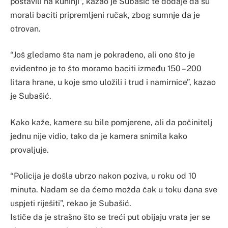
postavili na kuhinji”, kazao je Subašić te dodaje da su
morali baciti pripremljeni ručak, zbog sumnje da je
otrovan.
“Još gledamo šta nam je pokradeno, ali ono što je
evidentno je to što moramo baciti između 150 – 200
litara hrane, u koje smo uložili i trud i namirnice”, kazao
je Subašić.
Kako kaže, kamere su bile pomjerene, ali da počinitelj
jednu nije vidio, tako da je kamera snimila kako
provaljuje.
“Policija je došla ubrzo nakon poziva, u roku od 10
minuta. Nadam se da ćemo možda čak u toku dana sve
uspjeti riješiti”, rekao je Subašić.
Ističe da je strašno što se treći put obijaju vrata jer se