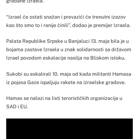
građane Izraela.
“Izrael će ostati snažan i prevazići će trenutni izazov
kao što smo to i ranije činili”, dodao je premijer Izraela.
Palata Republike Srpske u Banjaluci 13. maja bila je u
bojama zastave Izraela u znak solidarnosti sa državom
Izrael povodom eskalacije nasilja na Bliskom istoku.
Sukobi su eskalirali 10. maja od kada militanti Hamasa
iz pojasa Gaze ispaljuju rakete na izraelske gradove.
Hamas se nalazi na listi terorističkih organizacija u
SAD i EU.