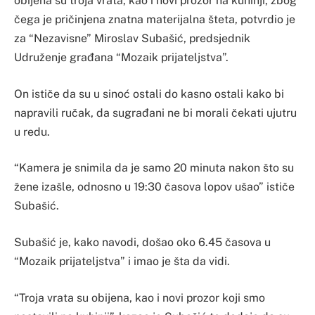
obijena su troja vrata, kao i novi prozor na kuhinji, zbog
čega je pričinjena znatna materijalna šteta, potvrdio je
za “Nezavisne” Miroslav Subašić, predsjednik
Udruženje građana “Mozaik prijateljstva”.
On ističe da su u sinoć ostali do kasno ostali kako bi
napravili ručak, da sugrađani ne bi morali čekati ujutru
u redu.
“Kamera je snimila da je samo 20 minuta nakon što su
žene izašle, odnosno u 19:30 časova lopov ušao” ističe
Subašić.
Subašić je, kako navodi, došao oko 6.45 časova u
“Mozaik prijateljstva” i imao je šta da vidi.
“Troja vrata su obijena, kao i novi prozor koji smo