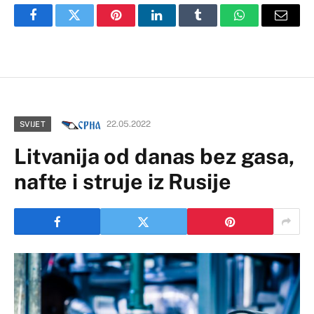
Facebook
Twitter
Pinterest
LinkedIn
Tumblr
WhatsApp
Email
22.05.2022
SVIJET
Litvanija od danas bez gasa,
nafte i struje iz Rusije