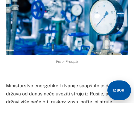
Foto: Freepik
Ministarstvo energetike Litvanije saopštilo je da ta
IZBORI
država od danas neće uvoziti struju iz Rusije, a u toj
državi više neće biti ruskog gasa, nafte, ni struje.
Ministar energetike Dajnjus Krejvis izjavio je da je to
važna prekretnica ne samo na putu Litvanije ka
energetskoj nezavisnosti, već i izraz solidarnosti sa