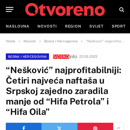
NASLOVNA
NOVOSTI
REGION
SVIJET
SPORT
»
»
»
Home
Novosti
Bosna i Hercegovina
“Nešković” najprofitabilniji: Četiri najveća naftaša u Srpskoj zajedno zaradila manje od “Hifa Petrola” i “Hifa Oila”
22.05.2022
BOSNA I HERCEGOVINA
“Nešković” najprofitabilniji:
Četiri najveća naftaša u
Srpskoj zajedno zaradila
manje od “Hifa Petrola” i
“Hifa Oila”