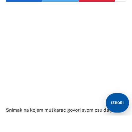
IZBORI
​Snimak na kojem muškarac govori svom psu da je sve
poslastice dao mačkama postala je viralni hit te je do
današnjeg dana prikupila preko 200 miliona pregleda.