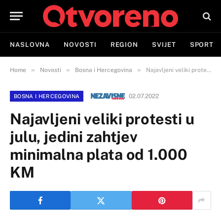
NASLOVNA
NOVOSTI
REGION
SVIJET
SPORT
»
»
»
Home
Novosti
Bosna i Hercegovina
Najavljeni veliki protesti u julu, jedini zahtjev minimalna plata od 1.000 KM
02.07.2022
BOSNA I HERCEGOVINA
Najavljeni veliki protesti u
julu, jedini zahtjev
minimalna plata od 1.000
KM