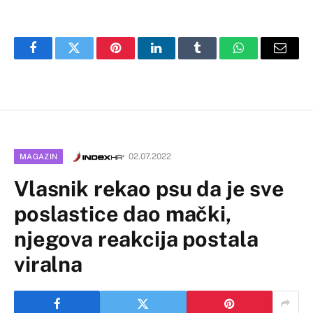
Facebook
Twitter
Pinterest
LinkedIn
Tumblr
WhatsApp
Email
02.07.2022
MAGAZIN
Vlasnik rekao psu da je sve
poslastice dao mački,
njegova reakcija postala
viralna