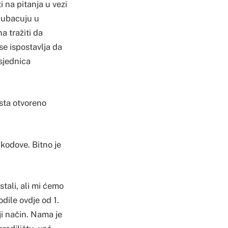
i na pitanja u vezi
e ubacuju u
a tražiti da
e ispostavlja da
sjednica
sta otvoreno
e kodove. Bitno je
tali, ali mi ćemo
dile ovdje od 1.
i način. Nama je