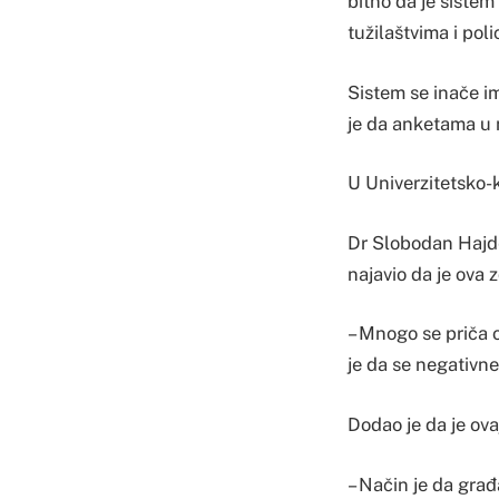
bitno da je sistem
tužilaštvima i polic
Sistem se inače im
je da anketama u 
U Univerzitetsko-k
Dr Slobodan Hajde
najavio da je ova
– Mnogo se priča 
je da se negativne 
Dodao je da je ov
– Način je da gra