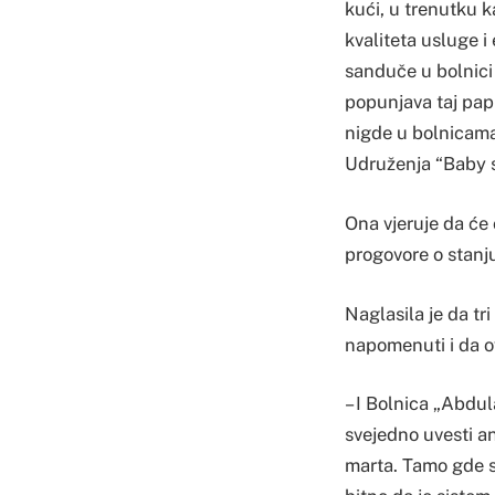
kući, u trenutku k
kvaliteta usluge i
sanduče u bolnici 
popunjava taj pap
nigde u bolnicama
Udruženja “Baby s
Ona vjeruje da će
progovore o stanju
Naglasila je da tri
napomenuti i da o
– I Bolnica „Abdul
svejedno uvesti an
marta. Tamo gde s