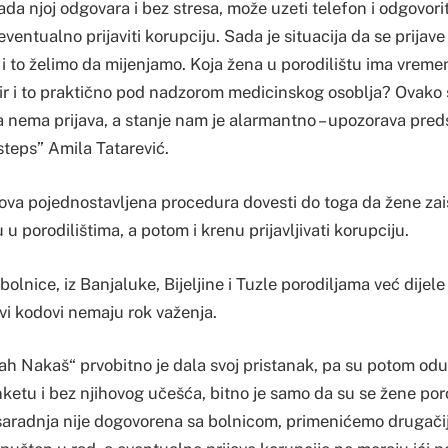
ada njoj odgovara i bez stresa, može uzeti telefon i odgovorit
 eventualno prijaviti korupciju. Sada je situacija da se prijav
i to želimo da mijenjamo. Koja žena u porodilištu ima vremen
ir i to praktično pod nadzorom medicinskog osoblja? Ovako s
 nema prijava, a stanje nam je alarmantno – upozorava pred
teps” Amila Tatarević.
 ova pojednostavljena procedura dovesti do toga da žene zai
 u porodilištima, a potom i krenu prijavljivati korupciju.
 bolnice, iz Banjaluke, Bijeljine i Tuzle porodiljama već dijel
vi kodovi nemaju rok važenja.
ah Nakaš“ prvobitno je dala svoj pristanak, pa su potom odus
ketu i bez njihovog učešća, bitno je samo da su se žene poro
aradnja nije dogovorena sa bolnicom, primenićemo drugačij