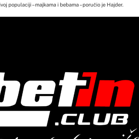
tljivoj populaciji – majkama i bebama – poručio je Hajder.