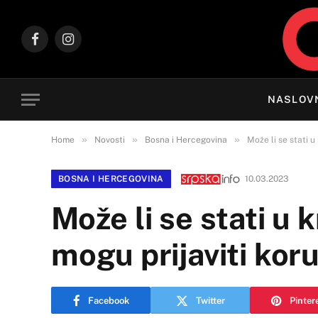
Facebook
Instagram
NASLOV
»
»
»
Home
Novosti
Bosna i Hercegovina
Može li se stati u
BOSNA I HERCEGOVINA
10.03.2023
Može li se stati u 
mogu prijaviti koru
Facebook
Twitter
Pinter