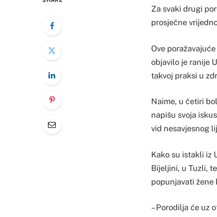
SHARE
Za svaki drugi po
prosječne vrijedn
Ove poražavajuće p
objavilo je ranije 
takvoj praksi u z
Naime, u četiri b
napišu svoja iskust
vid nesavjesnog lij
Kako su istakli iz
Bijeljini, u Tuzli
popunjavati žene k
– Porodilja će uz 