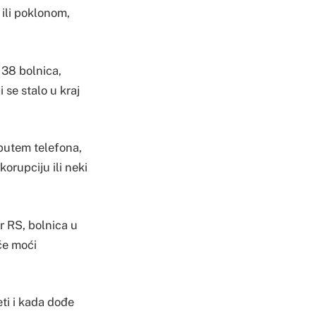
ili poklonom,
 38 bolnica,
i se stalo u kraj
 putem telefona,
korupciju ili neki
ar RS, bolnica u
 će moći
eti i kada dođe