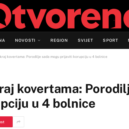
NA
NOVOSTI
REGION
SVIJET
SPORT
 kraj kovertama: Porodilje sada mogu prijaviti korupciju u 4 bolnice
kraj kovertama: Porodil
pciju u 4 bolnice
est