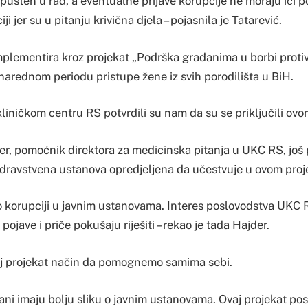
 pušten u rad, a eventualne prijave korupcije ne moraju ići po
iji jer su u pitanju krivična djela – pojasnila je Tatarević.
plementira kroz projekat „Podrška građanima u borbi protiv k
narednom periodu pristupe žene iz svih porodilišta u BiH.
liničkom centru RS potvrdili su nam da su se priključili ovo
r, pomoćnik direktora za medicinska pitanja u UKC RS, još 
 zdravstvena ustanova opredjeljena da učestvuje u ovom proj
o korupciji u javnim ustanovama. Interes poslovodstva UKC
pojave i priče pokušaju riješiti – rekao je tada Hajder.
aj projekat način da pomognemo samima sebi.
đani imaju bolju sliku o javnim ustanovama. Ovaj projekat po