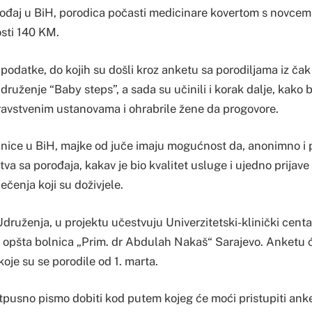
rođaj u BiH, porodica počasti medicinare kovertom s novcem 
osti 140 KM.
odatke, do kojih su došli kroz anketu sa porodiljama iz čak
Udruženje “Baby steps”, a sada su učinili i korak dalje, kako b
dravstvenim ustanovama i ohrabrile žene da progovore.
olnice u BiH, majke od juče imaju mogućnost da, anonimno i
va sa porođaja, kakav je bio kvalitet usluge i ujedno prijave 
ečenja koji su doživjele.
 Udruženja, u projektu učestvuju Univerzitetski-klinički cent
, te opšta bolnica „Prim. dr Abdulah Nakaš“ Sarajevo. Anketu
oje su se porodile od 1. marta.
otpusno pismo dobiti kod putem kojeg će moći pristupiti ank