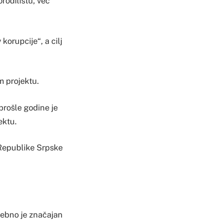
rodilištu, već
orupcije“, a cilj
m projektu.
prošle godine je
ektu.
 Republike Srpske
sebno je značajan