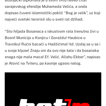
Bošnjački diplomata je u svom tvitu naveo citat
sarajevskog efendije Muhameda Velića, a onda
dopisao čuveni islamistički poklič “Bog je velik”, uz koji
najveći svetski teroristi idu u sveti rat džihad.
“Sto hiljada Bosanaca s iskustvom rata trenutno živi u
Bosni! Municija u Konjicu i Goraždu! Haubice u
Travniku! Ručni bacači u Hadžićima! Itd. Uzdaj se u se i
u svoje kljuse! Znaju oni da ovo nije šala i da bosanska
snaga nije mala maca! Ef. Velić. Allahu Ekber”, napisao
je Atović na Tviteru, pa kasnije ugasio nalog.