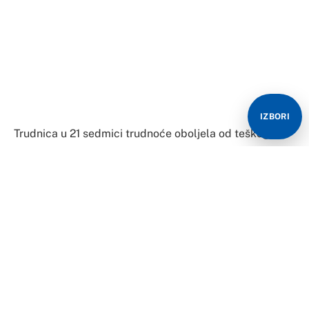
IZBORI
Trudnica u 21 sedmici trudnoće oboljela od teškog
ARDS-a (respiratornog distres sindroma) radi
neophodnog tretmana na ecmo aparatu izmještena je
jučer iz sarajevske Opće bolnice “Prim. dr. Abdulah
Nakaš” u Zagreb.
Za ovaj hitni transport helikopter je ustupio
Helikopterski servis Republike Srpske, a Zavod
zdravstvenog osiguranja Kantona Sarajevo je
obezbjedio plaćanje, saopćeno je iz ove ustanove.