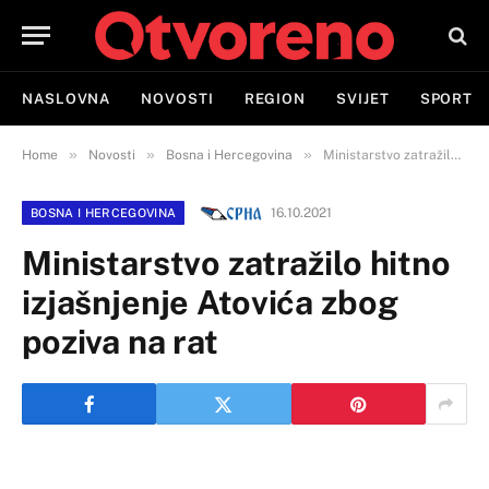
NASLOVNA
NOVOSTI
REGION
SVIJET
SPORT
»
»
»
Home
Novosti
Bosna i Hercegovina
Ministarstvo zatražilo hitno izjašnjenje Atovića zbog poziva na rat
16.10.2021
BOSNA I HERCEGOVINA
Ministarstvo zatražilo hitno
izjašnjenje Atovića zbog
poziva na rat