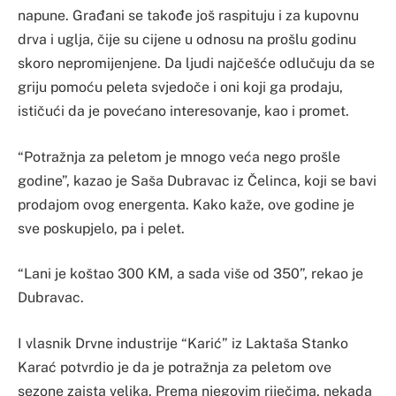
napune. Građani se takođe još raspituju i za kupovnu
drva i uglja, čije su cijene u odnosu na prošlu godinu
skoro nepromijenjene. Da ljudi najčešće odlučuju da se
griju pomoću peleta svjedoče i oni koji ga prodaju,
ističući da je povećano interesovanje, kao i promet.
“Potražnja za peletom je mnogo veća nego prošle
godine”, kazao je Saša Dubravac iz Čelinca, koji se bavi
prodajom ovog energenta. Kako kaže, ove godine je
sve poskupjelo, pa i pelet.
“Lani je koštao 300 KM, a sada više od 350”, rekao je
Dubravac.
I vlasnik Drvne industrije “Karić” iz Laktaša Stanko
Karać potvrdio je da je potražnja za peletom ove
sezone zaista velika. Prema njegovim riječima, nekada