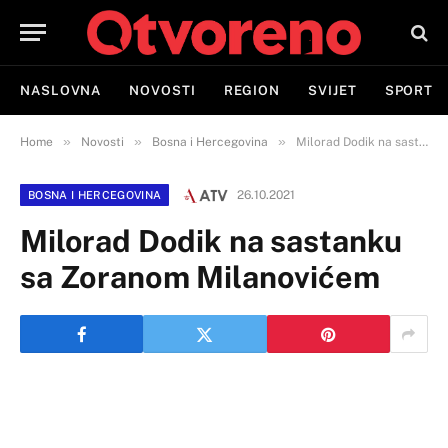
NASLOVNA
NOVOSTI
REGION
SVIJET
SPORT
»
»
»
Home
Novosti
Bosna i Hercegovina
Milorad Dodik na sastanku sa Zoranom Milanovićem
26.10.2021
BOSNA I HERCEGOVINA
Milorad Dodik na sastanku
sa Zoranom Milanovićem