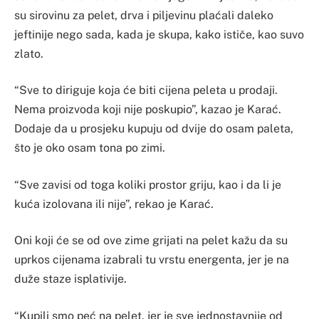
su sirovinu za pelet, drva i piljevinu plaćali daleko
jeftinije nego sada, kada je skupa, kako ističe, kao suvo
zlato.
“Sve to diriguje koja će biti cijena peleta u prodaji.
Nema proizvoda koji nije poskupio”, kazao je Karać.
Dodaje da u prosjeku kupuju od dvije do osam paleta,
što je oko osam tona po zimi.
“Sve zavisi od toga koliki prostor griju, kao i da li je
kuća izolovana ili nije”, rekao je Karać.
Oni koji će se od ove zime grijati na pelet kažu da su
uprkos cijenama izabrali tu vrstu energenta, jer je na
duže staze isplativije.
“Kupili smo peć na pelet, jer je sve jednostavnije od