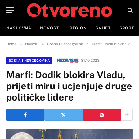
NASLOVNA
NOVOSTI
REGION
SVIJET
SPORT
»
»
»
Home
Novosti
Bosna i Hercegovina
Marfi: Dodik blokira Vladu, prijeti miru i ucjenjuje druge političke lidere
31.10.2023
BOSNA I HERCEGOVINA
Marfi: Dodik blokira Vladu,
prijeti miru i ucjenjuje druge
političke lidere