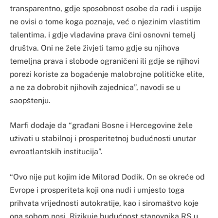
transparentno, gdje sposobnost osobe da radi i uspije
ne ovisi o tome koga poznaje, već o njezinim vlastitim
talentima, i gdje vladavina prava čini osnovni temelj
društva. Oni ne žele živjeti tamo gdje su njihova
temeljna prava i slobode ograničeni ili gdje se njihovi
porezi koriste za bogaćenje malobrojne političke elite,
a ne za dobrobit njihovih zajednica”, navodi se u
saopštenju.
Marfi dodaje da “građani Bosne i Hercegovine žele
uživati ​​u stabilnoj i prosperitetnoj budućnosti unutar
evroatlantskih institucija”.
“Ovo nije put kojim ide Milorad Dodik. On se okreće od
Evrope i prosperiteta koji ona nudi i umjesto toga
prihvata vrijednosti autokratije, kao i siromaštvo koje
ona sobom nosi. Rizikuje budućnost stanovnika RS u