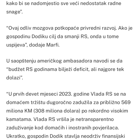
kako bi se nadomjestio sve veći nedostatak radne
snage”.
“Ovaj odliv mozgova potkopaće privredni razvoj. Ako je
gospodinu Dodiku cilj da smanji RS, onda u tome
uspijeva”, dodaje Marfi.
U saopštenju američkog ambasadora navodi se da
“budžet RS godinama bilježi deficit, ali najgore tek
dolazi”.
“U prvih devet mjeseci 2023. godine Vlada RS se na
domaćem tržištu dugoročno zadužila za približno 569
miliona KM (308 miliona dolara) po rekordno visokim
kamatama. Vlada RS vršila je netransparentno
zaduživanje kod domaćih i inostranih povjerilaca.
Ukratko, gospodin Dodik stavlja neodrživ finansijski