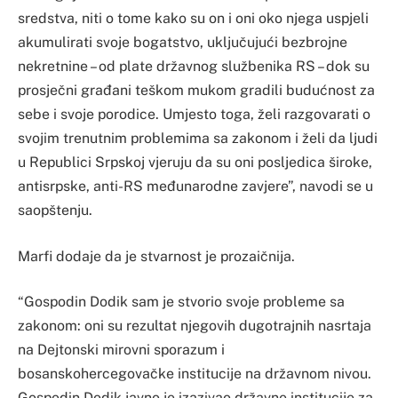
sredstva, niti o tome kako su on i oni oko njega uspjeli
akumulirati svoje bogatstvo, uključujući bezbrojne
nekretnine – od plate državnog službenika RS – dok su
prosječni građani teškom mukom gradili budućnost za
sebe i svoje porodice. Umjesto toga, želi razgovarati o
svojim trenutnim problemima sa zakonom i želi da ljudi
u Republici Srpskoj vjeruju da su oni posljedica široke,
antisrpske, anti-RS međunarodne zavjere”, navodi se u
saopštenju.
Marfi dodaje da je stvarnost je prozaičnija.
“Gospodin Dodik sam je stvorio svoje probleme sa
zakonom: oni su rezultat njegovih dugotrajnih nasrtaja
na Dejtonski mirovni sporazum i
bosanskohercegovačke institucije na državnom nivou.
Gospodin Dodik javno je izazivao državne institucije za