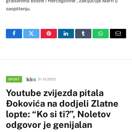
građanima Bosne i Hercegovine”, zaključuje Marfi u
saopštenju.
Facebook
Twitter
Pinterest
LinkedIn
Tumblr
WhatsApp
Email
31.10.2023
SPORT
Youtube zvijezda pitala
Đokovića na dodjeli Zlatne
lopte: “Ko si ti?”, Noletov
odgovor je genijalan