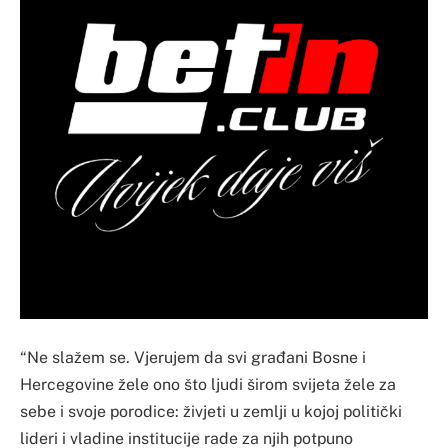
“Ne slažem se. Vjerujem da svi građani Bosne i
Hercegovine žele ono što ljudi širom svijeta žele za
sebe i svoje porodice: živjeti u zemlji u kojoj politički
lideri i vladine institucije rade za njih potpuno