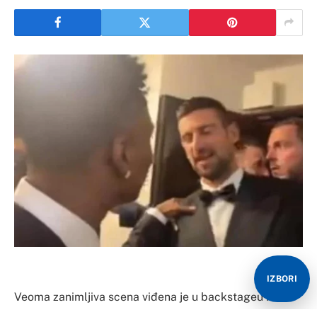
IZBORI
Veoma zanimljiva scena viđena je u backstageu na
dodjeli Zlatne lopte u Parizu, a u glavnoj ulozi je bio