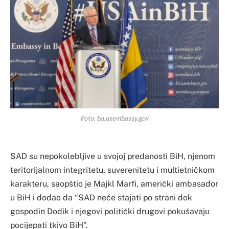
Foto: ba.usembassy.gov
SAD su nepokolebljive u svojoj predanosti BiH, njenom
teritorijalnom integritetu, suverenitetu i multietničkom
karakteru, saopštio je Majkl Marfi, američki ambasador
u BiH i dodao da “SAD neće stajati po strani dok
gospodin Dodik i njegovi politički drugovi pokušavaju
pocijepati tkivo BiH”.