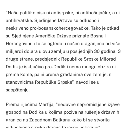
“Naše politike nisu ni antisrpske, ni antibošnjačke, a ni
antihrvatske. Sjedinjene Države su odlučno i
neskriveno pro-bosanskohercegovačke. Tako je otkad
su Sjedinjene Američke Države priznale Bosnu i
Hercegovinu i to se ogleda u našim ulaganjima od više
milijardi dolara u ovu zemlju u posljednjih 30 godina. S
druge strane, predsjednik Republike Srpske Milorad
Dodik je isključivo pro-Dodik i nema mnogo obzira ni
prema kome, pa ni prema građanima ove zemlje, ni
stanovnicima Republike Srpske”, navodi se u
saopštenju.
Prema riječima Marfija, “nedavne nepromišljene izjave
gospodina Dodika u kojima poziva na rušenje državnih
granica na Zapadnom Balkanu kako bi se stvorila
jedinstvena srpska država to jasno pokazuju”.