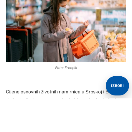
Foto: Freepik
IZBORI
Cijene osnovnih životnih namirnica u Srpskoj i BiH i
dalje skaču, bez naznake kada bi moglo da dođe do
njihove stabilizacije.
Kad je riječ o mesu, najviše je poskupila piletina, i to
bijelo meso, čija je cijena za nepune tri sedmice otišla