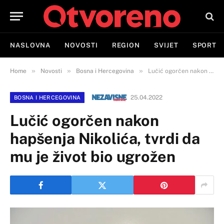
NASLOVNA
NOVOSTI
REGION
SVIJET
SPORT
»
»
»
Home
Novosti
Bosna i Hercegovina
Lučić ogorčen nakon hapšenja Nikolića, tvrdi da mu je život bio ugrožen
25.04.2022
BOSNA I HERCEGOVINA
Lučić ogorčen nakon
hapšenja Nikolića, tvrdi da
mu je život bio ugrožen