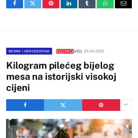
Facebook
Twitter
Pinterest
LinkedIn
Tumblr
WhatsApp
Email
25.04.2022
BOSNA I HERCEGOVINA
Kilogram pilećeg bijelog
mesa na istorijski visokoj
cijeni