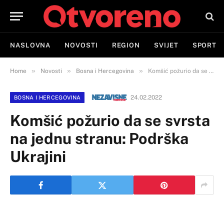
NASLOVNA
NOVOSTI
REGION
SVIJET
SPORT
»
»
»
Home
Novosti
Bosna i Hercegovina
Komšić požurio da se svrsta na jednu stranu: Podrška Ukrajini
24.02.2022
BOSNA I HERCEGOVINA
Komšić požurio da se svrsta
na jednu stranu: Podrška
Ukrajini