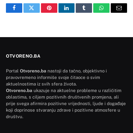
Facebook
Twitter
Pinterest
LinkedIn
Tumblr
WhatsApp
Email
OTVORENO.BA
Portal
Otvoreno.ba
nastoji da tačno, objektivno i
pravovremeno informiše svoje čitaoce o svim
aktuelnostima iz svih sfera života.
Otvoreno.ba
ukazuje na aktuelne probleme u različitim
oblastima, s ciljem pozitivnih društvenih promjena, ali
prije svega afirmira pozitivne vrijednosti, ljude i događaje
koji doprinose stvaranju zdrave i pozitivne atmosfere u
društvu.