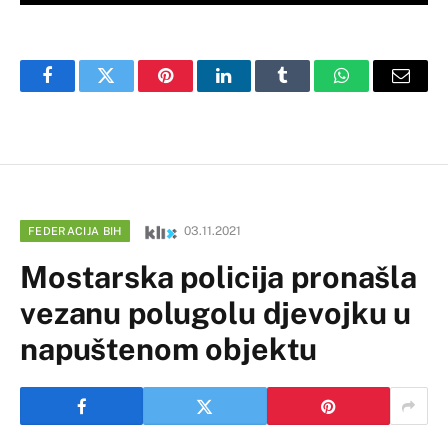
Facebook
Twitter
Pinterest
LinkedIn
Tumblr
WhatsApp
Email
03.11.2021
FEDERACIJA BIH
Mostarska policija pronašla
vezanu polugolu djevojku u
napuštenom objektu