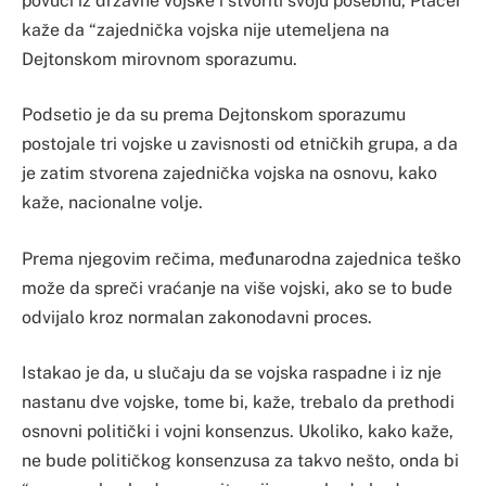
povući iz državne vojske i stvoriti svoju posebnu, Placer
kaže da “zajednička vojska nije utemeljena na
Dejtonskom mirovnom sporazumu.
Podsetio je da su prema Dejtonskom sporazumu
postojale tri vojske u zavisnosti od etničkih grupa, a da
je zatim stvorena zajednička vojska na osnovu, kako
kaže, nacionalne volje.
Prema njegovim rečima, međunarodna zajednica teško
može da spreči vraćanje na više vojski, ako se to bude
odvijalo kroz normalan zakonodavni proces.
Istakao je da, u slučaju da se vojska raspadne i iz nje
nastanu dve vojske, tome bi, kaže, trebalo da prethodi
osnovni politički i vojni konsenzus. Ukoliko, kako kaže,
ne bude političkog konsenzusa za takvo nešto, onda bi