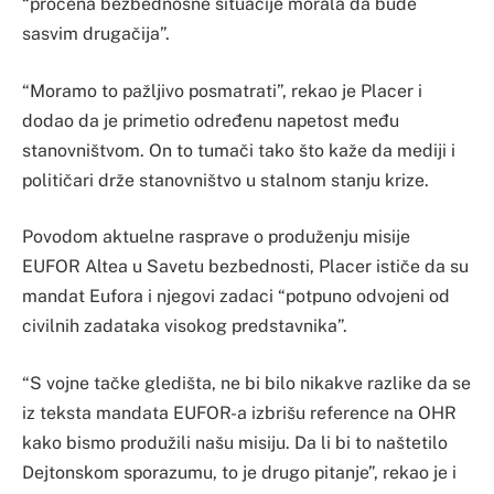
“procena bezbednosne situacije morala da bude
sasvim drugačija”.
“Moramo to pažljivo posmatrati”, rekao je Placer i
dodao da je primetio određenu napetost među
stanovništvom. On to tumači tako što kaže da mediji i
političari drže stanovništvo u stalnom stanju krize.
Povodom aktuelne rasprave o produženju misije
EUFOR Altea u Savetu bezbednosti, Placer ističe da su
mandat Eufora i njegovi zadaci “potpuno odvojeni od
civilnih zadataka visokog predstavnika”.
“S vojne tačke gledišta, ne bi bilo nikakve razlike da se
iz teksta mandata EUFOR-a izbrišu reference na OHR
kako bismo produžili našu misiju. Da li bi to naštetilo
Dejtonskom sporazumu, to je drugo pitanje”, rekao je i