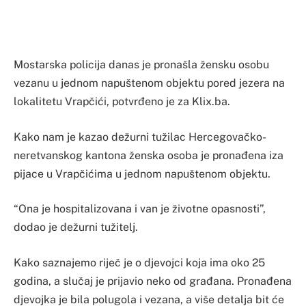
Mostarska policija danas je pronašla žensku osobu
vezanu u jednom napuštenom objektu pored jezera na
lokalitetu Vrapčići, potvrđeno je za Klix.ba.
Kako nam je kazao dežurni tužilac Hercegovačko-
neretvanskog kantona ženska osoba je pronađena iza
pijace u Vrapčićima u jednom napuštenom objektu.
“Ona je hospitalizovana i van je životne opasnosti”,
dodao je dežurni tužitelj.
Kako saznajemo riječ je o djevojci koja ima oko 25
godina, a slučaj je prijavio neko od građana. Pronađena
djevojka je bila polugola i vezana, a više detalja bit će