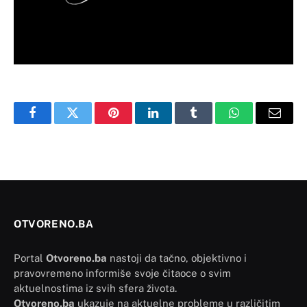
Facebook
Twitter
Pinterest
LinkedIn
Tumblr
WhatsApp
Email
OTVORENO.BA
Portal
Otvoreno.ba
nastoji da tačno, objektivno i
pravovremeno informiše svoje čitaoce o svim
aktuelnostima iz svih sfera života.
Otvoreno.ba
ukazuje na aktuelne probleme u različitim