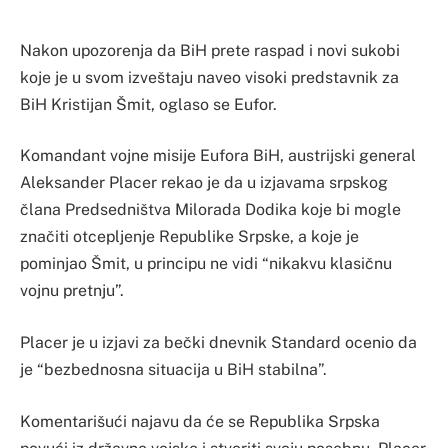
Nakon upozorenja da BiH prete raspad i novi sukobi
koje je u svom izveštaju naveo visoki predstavnik za
BiH Kristijan Šmit, oglaso se Eufor.
Komandant vojne misije Eufora BiH, austrijski general
Aleksander Placer rekao je da u izjavama srpskog
člana Predsedništva Milorada Dodika koje bi mogle
značiti otcepljenje Republike Srpske, a koje je
pominjao Šmit, u principu ne vidi “nikakvu klasičnu
vojnu pretnju”.
Placer je u izjavi za bečki dnevnik Standard ocenio da
je “bezbednosna situacija u BiH stabilna”.
Komentarišući najavu da će se Republika Srpska