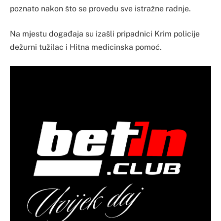
poznato nakon što se provedu sve istražne radnje.
Na mjestu događaja su izašli pripadnici Krim policije
dežurni tužilac i Hitna medicinska pomoć.