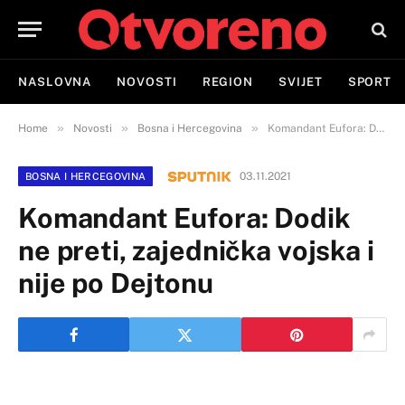
NASLOVNA
NOVOSTI
REGION
SVIJET
SPORT
»
»
»
Home
Novosti
Bosna i Hercegovina
Komandant Eufora: Dodik ne preti, zajednička vojska i nije po Dejtonu
03.11.2021
BOSNA I HERCEGOVINA
Komandant Eufora: Dodik
ne preti, zajednička vojska i
nije po Dejtonu