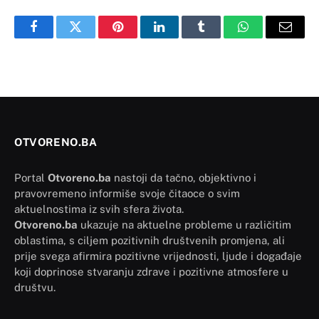
Facebook
Twitter
Pinterest
LinkedIn
Tumblr
WhatsApp
Email
OTVORENO.BA
Portal
Otvoreno.ba
nastoji da tačno, objektivno i
pravovremeno informiše svoje čitaoce o svim
aktuelnostima iz svih sfera života.
Otvoreno.ba
ukazuje na aktuelne probleme u različitim
oblastima, s ciljem pozitivnih društvenih promjena, ali
prije svega afirmira pozitivne vrijednosti, ljude i događaje
koji doprinose stvaranju zdrave i pozitivne atmosfere u
društvu.