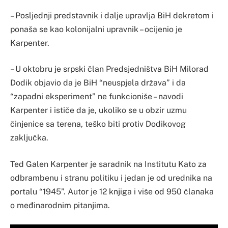
– Posljednji predstavnik i dalje upravlja BiH dekretom i
ponaša se kao kolonijalni upravnik – ocijenio je
Karpenter.
– U oktobru je srpski član Predsjedništva BiH Milorad
Dodik objavio da je BiH “neuspjela država” i da
“zapadni eksperiment” ne funkcioniše – navodi
Karpenter i ističe da je, ukoliko se u obzir uzmu
činjenice sa terena, teško biti protiv Dodikovog
zaključka.
Ted Galen Karpenter je saradnik na Institutu Kato za
odbrambenu i stranu politiku i jedan je od urednika na
portalu “1945”. Autor je 12 knjiga i više od 950 članaka
o međinarodnim pitanjima.