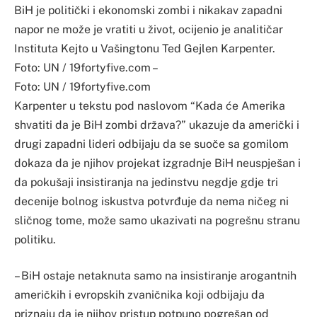
BiH je politički i ekonomski zombi i nikakav zapadni
napor ne može je vratiti u život, ocijenio je analitičar
Instituta Kejto u Vašingtonu Ted Gejlen Karpenter.
Foto: UN / 19fortyfive.com –
Foto: UN / 19fortyfive.com
Karpenter u tekstu pod naslovom “Kada će Amerika
shvatiti da je BiH zombi država?” ukazuje da američki i
drugi zapadni lideri odbijaju da se suoče sa gomilom
dokaza da je njihov projekat izgradnje BiH neuspješan i
da pokušaji insistiranja na jedinstvu negdje gdje tri
decenije bolnog iskustva potvrđuje da nema ničeg ni
sličnog tome, može samo ukazivati na pogrešnu stranu
politiku.
– BiH ostaje netaknuta samo na insistiranje arogantnih
američkih i evropskih zvaničnika koji odbijaju da
priznaju da je njihov pristup potpuno pogrešan od