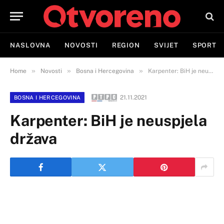
NASLOVNA
NOVOSTI
REGION
SVIJET
SPORT
»
»
»
Home
Novosti
Bosna i Hercegovina
Karpenter: BiH je neuspjela država
21.11.2021
BOSNA I HERCEGOVINA
Karpenter: BiH je neuspjela
država