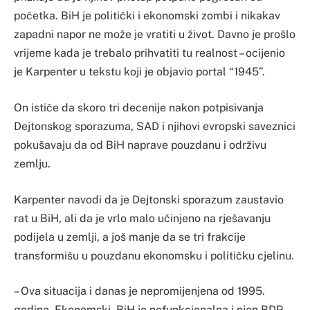
početka. BiH je politički i ekonomski zombi i nikakav
zapadni napor ne može je vratiti u život. Davno je prošlo
vrijeme kada je trebalo prihvatiti tu realnost – ocijenio
je Karpenter u tekstu koji je objavio portal “1945”.
On ističe da skoro tri decenije nakon potpisivanja
Dejtonskog sporazuma, SAD i njihovi evropski saveznici
pokušavaju da od BiH naprave pouzdanu i održivu
zemlju.
Karpenter navodi da je Dejtonski sporazum zaustavio
rat u BiH, ali da je vrlo malo učinjeno na rješavanju
podijela u zemlji, a još manje da se tri frakcije
transformišu u pouzdanu ekonomsku i političku cjelinu.
– Ova situacija i danas je nepromijenjena od 1995.
godine. Ekonomski, BiH je nefunkcionalna i njen BDP