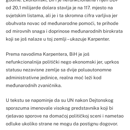
od 20,1 milijarde dolara stavlja je na 117. mjesto na
svjetskim listama, ali je i ta skromna cifra varljiva jer
obuhvata novac od međunarodne pomoći, te prihode
od mirovnih snaga i doprinose međunarodnih birokrata
koji se još nalaze u toj zemlji – ukazuje Karpenter.
Prema navodima Karpentera, BiH je još
nefunkcionalnija politički nego ekonomski jer, uprkos
statusu nezavisne zemlje sa dvije poluautonomne
administrativne jedinice, realna moć leži kod
međunarodnih zvaničnika.
U tekstu se napominje da su UN nakon Dejtonskog
sporazuma imenovale visokog predstavnika koji bi
rješavao sporove na domaćoj političkoj sceni i nametao
odluke ukoliko strane ne mogu da postignu dogovor.