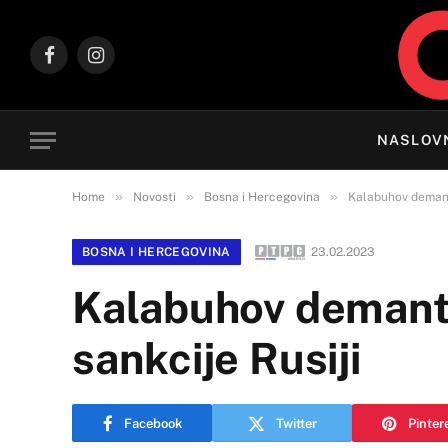
Facebook
Instagram
NASLOV
»
»
»
Home
Novosti
Bosna i Hercegovina
Kalabuhov demantu
BOSNA I HERCEGOVINA
23.02.2023
Kalabuhov demantu
sankcije Rusiji
Facebook
Twitter
Pinter