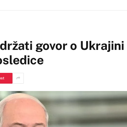
držati govor o Ukrajini
osledice
est