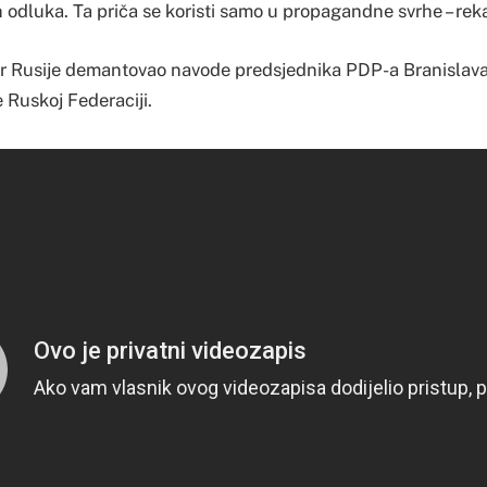
 odluka. Ta priča se koristi samo u propagandne svrhe – rek
r Rusije demantovao navode predsjednika PDP-a Branislava
 Ruskoj Federaciji.