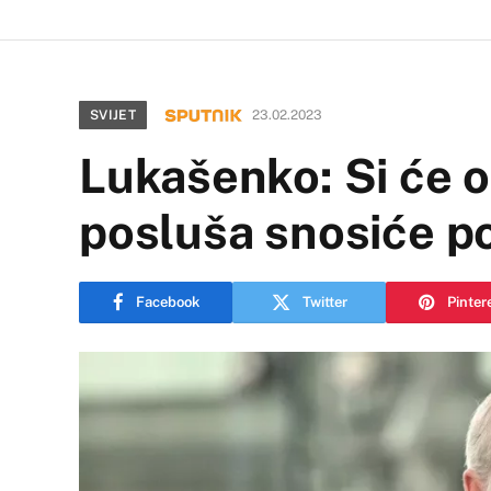
SVIJET
23.02.2023
Lukašenko: Si će o
posluša snosiće p
Facebook
Twitter
Pinter