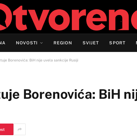
NA
NOVOSTI
REGION
SVIJET
SPORT
je Borenovića: BiH nije uvela sankcije Rusiji
je Borenovića: BiH ni
est