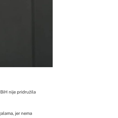
iH nije pridružila
 galama, jer nema