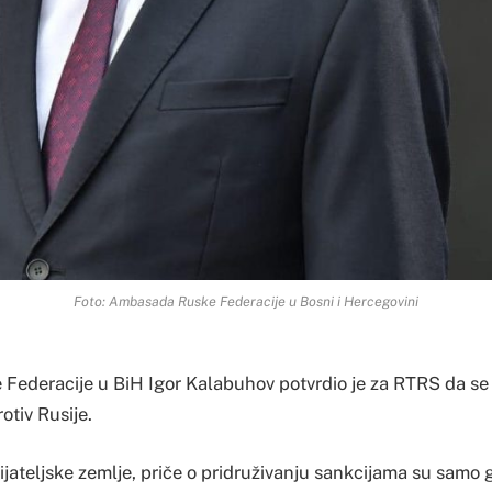
Foto: Ambasada Ruske Federacije u Bosni i Hercegovini
ederacije u BiH Igor Kalabuhov potvrdio je za RTRS da se B
otiv Rusije.
prijateljske zemlje, priče o pridruživanju sankcijama su samo