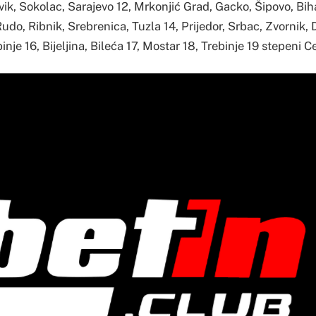
ik, Sokolac, Sarajevo 12, Mrkonjić Grad, Gacko, Šipovo, Bih
udo, Ribnik, Srebrenica, Tuzla 14, Prijedor, Srbac, Zvornik, 
nje 16, Bijeljina, Bileća 17, Mostar 18, Trebinje 19 stepeni Ce