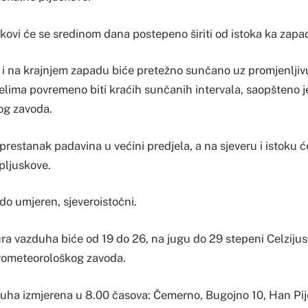
uskovi će se sredinom dana postepeno širiti od istoka ka zapad
i na krajnjem zapadu biće pretežno sunčano uz promjenljiv
jelima povremeno biti kraćih sunčanih intervala, saopšteno j
og zavoda.
restanak padavina u većini predjela, a na sjeveru i istoku ć
pljuskove.
 do umjeren, sjeveroistočni.
ra vazduha biće od 19 do 26, na jugu do 29 stepeni Celzijus
rometeorološkog zavoda.
ha izmjerena u 8.00 časova: Čemerno, Bugojno 10, Han Pije