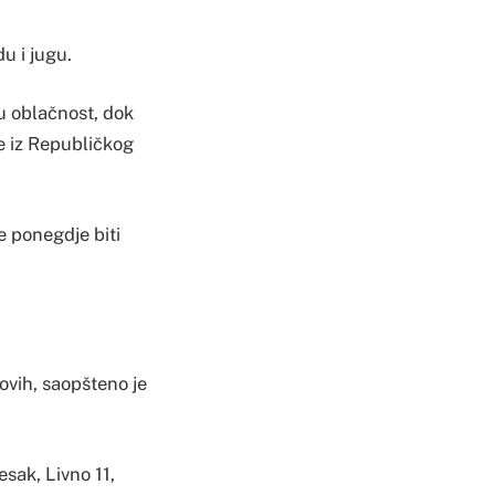
u i jugu.
u oblačnost, dok
e iz Republičkog
e ponegdje biti
ovih, saopšteno je
sak, Livno 11,