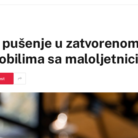
 pušenje u zatvoreno
obilima sa maloljetni
est