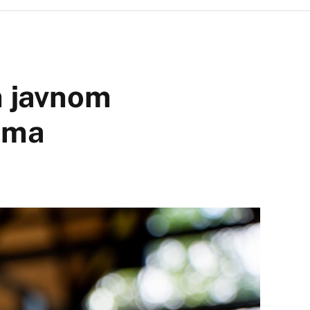
m javnom
cima