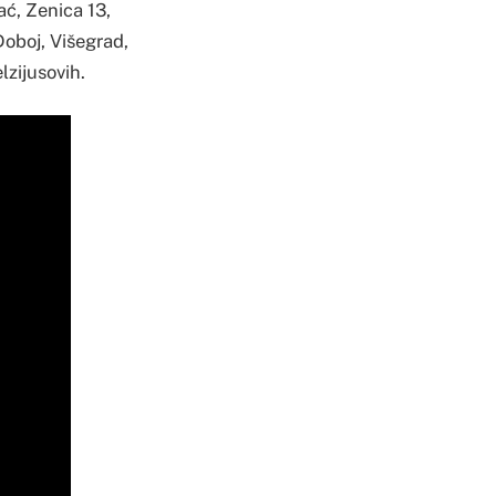
ać, Zenica 13,
Doboj, Višegrad,
lzijusovih.