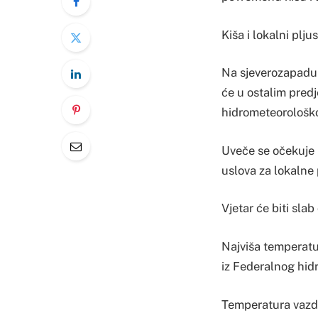
Kiša i lokalni plj
Na sjeverozapadu 
će u ostalim pred
hidrometeorološk
Uveče se očekuje p
uslova za lokalne 
Vjetar će biti slab
Najviša temperatu
iz Federalnog hid
Temperatura vazdu