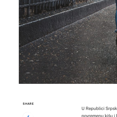
SHARE
U Republici Srpsko
povremenu kišu i 