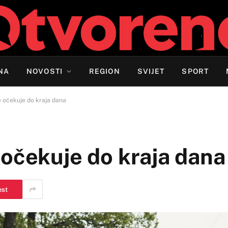
NA
NOVOSTI
REGION
SVIJET
SPORT
e očekuje do kraja dana
 očekuje do kraja dana
est