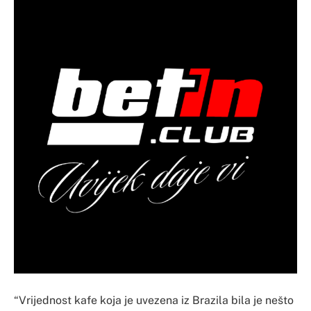
“Vrijednost kafe koja je uvezena iz Brazila bila je nešto