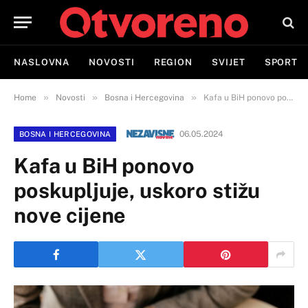
NASLOVNA
NOVOSTI
REGION
SVIJET
SPORT
»
»
»
Home
Novosti
Bosna i Hercegovina
Kafa u BiH ponovo poskupljuje, uskoro stižu nove cijene
06.05.2024
BOSNA I HERCEGOVINA
Kafa u BiH ponovo
poskupljuje, uskoro stižu
nove cijene