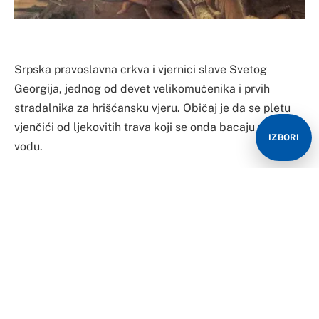
Srpska pravoslavna crkva i vjernici slave Svetog
Georgija, jednog od devet velikomučenika i prvih
stradalnika za hrišćansku vjeru. Običaj je da se pletu
vjenčići od ljekovitih trava koji se onda bacaju u tekuću
IZBORI
vodu.
Praznik Svetog Georgija, jednog od devet
velikomučenika i prvih stradalnika za hrišćansku vjeru,
obilježava se u svim hramovima Srpske pravoslavne
crkve i jedna je od najčešćih slava pravoslavnih Srba.
Slavni svetitelj rodio se u kući bogatih roditelja u
Kapadokiji. Kad mu je otac postradao kao hrišćanin,
majka se preselila u Palestinu, gdje je dječak odrastao.