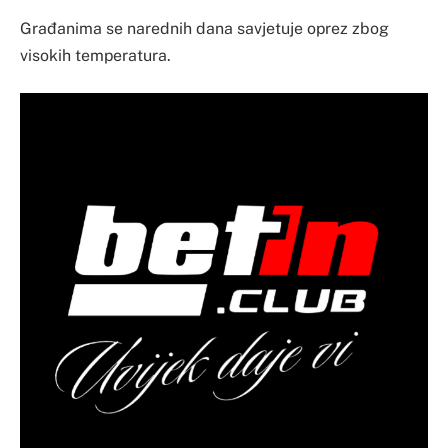
Građanima se narednih dana savjetuje oprez zbog
visokih temperatura.