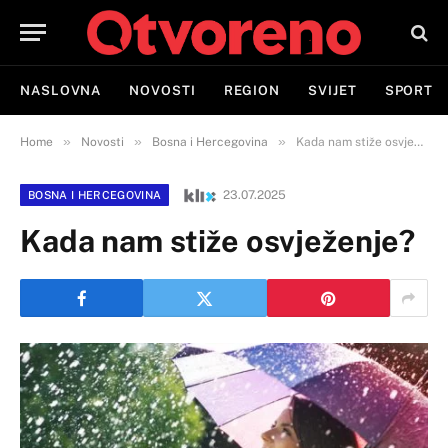
NASLOVNA
NOVOSTI
REGION
SVIJET
SPORT
»
»
»
Home
Novosti
Bosna i Hercegovina
Kada nam stiže osvježenje?
23.07.2025
BOSNA I HERCEGOVINA
Kada nam stiže osvježenje?