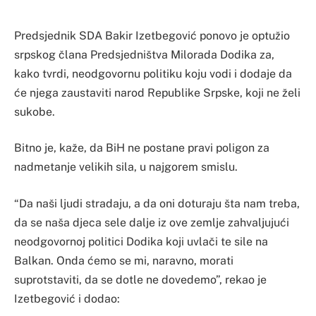
Predsjednik SDA Bakir Izetbegović ponovo je optužio
srpskog člana Predsjedništva Milorada Dodika za,
kako tvrdi, neodgovornu politiku koju vodi i dodaje da
će njega zaustaviti narod Republike Srpske, koji ne želi
sukobe.
Bitno je, kaže, da BiH ne postane pravi poligon za
nadmetanje velikih sila, u najgorem smislu.
“Da naši ljudi stradaju, a da oni doturaju šta nam treba,
da se naša djeca sele dalje iz ove zemlje zahvaljujući
neodgovornoj politici Dodika koji uvlači te sile na
Balkan. Onda ćemo se mi, naravno, morati
suprotstaviti, da se dotle ne dovedemo”, rekao je
Izetbegović i dodao: