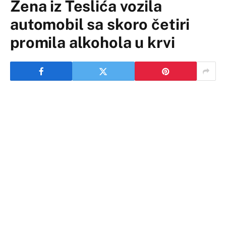
Žena iz Teslića vozila
automobil sa skoro četiri
promila alkohola u krvi
U Tesliću je policija ostala šokirana kada su zaustavili
ženu N.R. iz Teslića, a koja je usred dana pijana
upravlja automobilom.
Kako piše Srpskainfo policajci su shvatili da je pijana
odmah kada su je zaustavili.