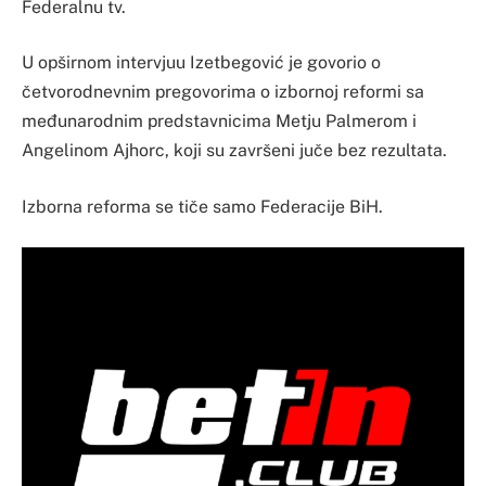
Federalnu tv.
U opširnom intervjuu Izetbegović je govorio o
četvorodnevnim pregovorima o izbornoj reformi sa
međunarodnim predstavnicima Metju Palmerom i
Angelinom Ajhorc, koji su završeni juče bez rezultata.
Izborna reforma se tiče samo Federacije BiH.