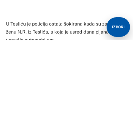
“Nisu ni sumnjali koliko ima alkohola u krvi. Kada su je
testirali, ostali su u nevjerici. Ona je tom prilikom
‘napuhala’ skoro četiri promila alkohola”, kazao je izvor
IZBORI
iz policije.
Portparol PU Doboj Dragana Kerkez je rekla da je
policija jučer oko 16:40 kontrolisala i uhapsila vozačicu
N.R. kod koje je utvrđeno da je imao 3,34 g/kg
alkohola u krvi.