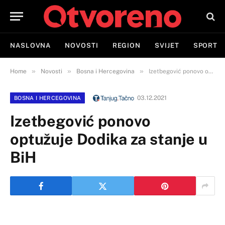
NASLOVNA
NOVOSTI
REGION
SVIJET
SPORT
»
»
»
Home
Novosti
Bosna i Hercegovina
Izetbegović ponovo optužuje Dodika za stanje u BiH
03.12.2021
BOSNA I HERCEGOVINA
Izetbegović ponovo
optužuje Dodika za stanje u
BiH