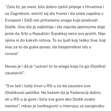
“Zato bi, po meni, bilo dobro rješiti pitanje s Hrvatima i
sa Zagrebom, smiriti taj dio fronta i da onda zajedno s
Evropom i SAD-om pritisnemo snage koje predvodi
Dodik. Ono što je najbitnije i što najviše optimizma daje
jeste da Srbi u Republici Srpskkoj neće ovo pratiti. Nije
njima ni do kakvih ratova. To su ljudi koji teško žive, koji
nisu za to da gube posao, da bespotrebno idu u
rovove”.
Naveo je i da je “ustvari to ta snaga koja će ga (Dodika)
zaustaviti”.
“Sve teži i lošiji život u RS-u će da zaustavi ove
(Dodikove) politike. Ne kažem da je Federaciji dobro,
ali u RS-u je gore i biće sve gore ako Dodik ovako
nastavi”, rekao je Izetbegović u intervjuu za sarajevsku