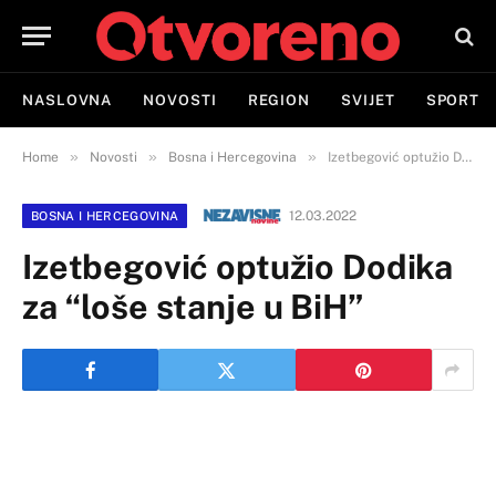
NASLOVNA
NOVOSTI
REGION
SVIJET
SPORT
»
»
»
Home
Novosti
Bosna i Hercegovina
Izetbegović optužio Dodika za “loše stanje u BiH”
12.03.2022
BOSNA I HERCEGOVINA
Izetbegović optužio Dodika
za “loše stanje u BiH”