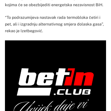
kojima će se obezbijediti energetska nezavisnost BiH.
“To podrazumijeva nastavak rada termobloka četiri i
pet, ali i izgradnju alternativnog smjera dolaska gasa”,
rekao je Izetbegović.