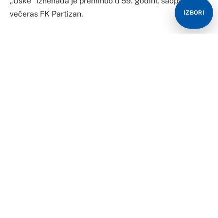
„Uške“ iznenada je preminuo u 59. godini, saopštio je
večeras FK Partizan.
IZBORI
FK Partizan uputio je iskreno saučešće porodici.
„Sa velikom tugom vas obaveštavamo da je večeras
iznenada preminuo Nebojša Vučićević – „Uške“, u svojoj
59. godini života“, navodi se u saopštenju.
Izvor: TANJUG
Članak
Preminuo bivši fudbaler Partizana Nebojša
Vučićević Uške
se pojavljuje prvo na
Prvi Srpski Portal
.