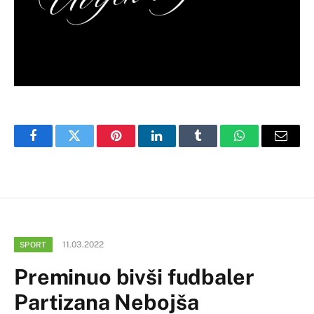
Facebook
Twitter
Pinterest
LinkedIn
Tumblr
WhatsApp
Email
11.03.2022
SPORT
Preminuo bivši fudbaler
Partizana Nebojša