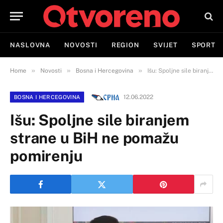
NASLOVNA
NOVOSTI
REGION
SVIJET
SPORT
»
»
»
Home
Novosti
Bosna i Hercegovina
Išu: Spoljne sile biranjem strane u BiH ne pomažu pomirenju
12.06.2022
BOSNA I HERCEGOVINA
Išu: Spoljne sile biranjem
strane u BiH ne pomažu
pomirenju