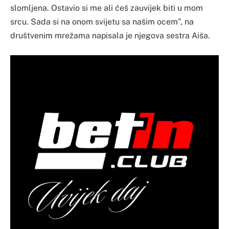
slomljena. Ostavio si me ali ćeš zauvijek biti u mom
srcu. Sada si na onom svijetu sa našim ocem”, na
društvenim mrežama napisala je njegova sestra Aiša.