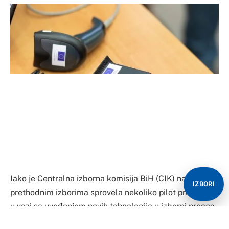
Iako je Centralna izborna komisija BiH (CIK) na
IZBORI
prethodnim izborima sprovela nekoliko pilot projekata
u vezi sa uvođenjem novih tehnologija u izborni proces,
Studija izvodljivosti za uvođenje specifičnih izbornih