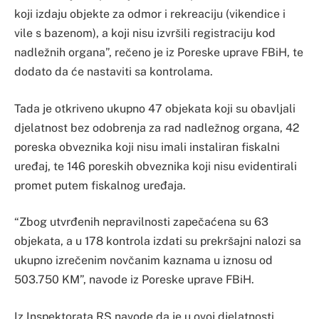
koji izdaju objekte za odmor i rekreaciju (vikendice i
vile s bazenom), a koji nisu izvršili registraciju kod
nadležnih organa”, rečeno je iz Poreske uprave FBiH, te
dodato da će nastaviti sa kontrolama.
Tada je otkriveno ukupno 47 objekata koji su obavljali
djelatnost bez odobrenja za rad nadležnog organa, 42
poreska obveznika koji nisu imali instaliran fiskalni
uređaj, te 146 poreskih obveznika koji nisu evidentirali
promet putem fiskalnog uređaja.
“Zbog utvrđenih nepravilnosti zapečaćena su 63
objekata, a u 178 kontrola izdati su prekršajni nalozi sa
ukupno izrečenim novčanim kaznama u iznosu od
503.750 KM”, navode iz Poreske uprave FBiH.
Iz Inspektorata RS navode da je u ovoj djelatnosti