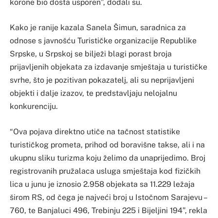
korone bio dosta usporen”, dodali su.
Kako je ranije kazala Sanela Šimun, saradnica za
odnose s javnošću Turističke organizacije Republike
Srpske, u Srpskoj se bilježi blagi porast broja
prijavljenih objekata za izdavanje smještaja u turističke
svrhe, što je pozitivan pokazatelj, ali su neprijavljeni
objekti i dalje izazov, te predstavljaju nelojalnu
konkurenciju.
“Ova pojava direktno utiče na tačnost statistike
turističkog prometa, prihod od boravišne takse, ali i na
ukupnu sliku turizma koju želimo da unaprijedimo. Broj
registrovanih pružalaca usluga smještaja kod fizičkih
lica u junu je iznosio 2.958 objekata sa 11.229 ležaja
širom RS, od čega je najveći broj u Istočnom Sarajevu –
760, te Banjaluci 496, Trebinju 225 i Bijeljini 194”, rekla