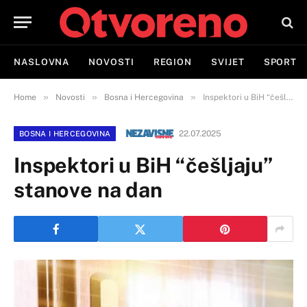
NASLOVNA
NOVOSTI
REGION
SVIJET
SPORT
»
»
»
Home
Novosti
Bosna i Hercegovina
Inspektori u BiH “češljaju” stanove na dan
22.07.2025
BOSNA I HERCEGOVINA
Inspektori u BiH “češljaju”
stanove na dan