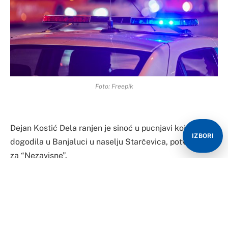
Foto: Freepik
Dejan Kostić Dela ranjen je sinoć u pucnjavi koja se
IZBORI
dogodila u Banjaluci u naselju Starčevica, potvrđeno je
za “Nezavisne”.
On je ranjen dovezen u Urgentni centar UKC-a
Republike Srpske, a za sada nema informacija o
njegovom zdravstvenom stanju.