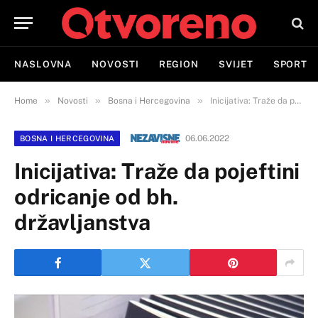
NASLOVNA
NOVOSTI
REGION
SVIJET
SPORT
»
»
»
Home
Novosti
Bosna i Hercegovina
Inicijativa: Traže da pojeftini odricanje od bh. državljanstva
06.06.2022
BOSNA I HERCEGOVINA
Inicijativa: Traže da pojeftini
odricanje od bh.
državljanstva