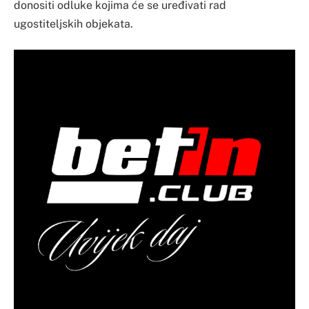
donositi odluke kojima će se uređivati rad
ugostiteljskih objekata.