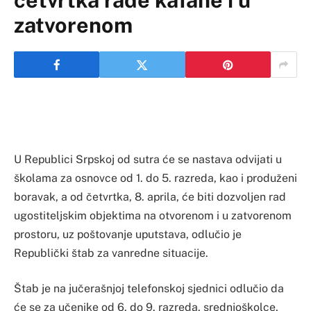
četvrtka rade kafane i u
zatvorenom
U Republici Srpskoj od sutra će se nastava odvijati u
školama za osnovce od 1. do 5. razreda, kao i produženi
boravak, a od četvrtka, 8. aprila, će biti dozvoljen rad
ugostiteljskim objektima na otvorenom i u zatvorenom
prostoru, uz poštovanje uputstava, odlučio je
Republički štab za vanredne situacije.
Štab je na jučerašnjoj telefonskoj sjednici odlučio da
će se za učenike od 6. do 9. razreda, srednjoškolce,