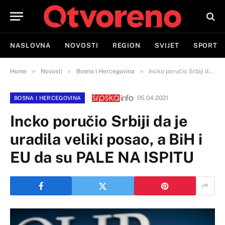
NASLOVNA
NOVOSTI
REGION
SVIJET
SPORT
»
»
»
Home
Novosti
Bosna i Hercegovina
Incko poručio Srbiji da je uradila veliki posao, a BiH i EU da su PALE NA ISPITU
05.04.2021
BOSNA I HERCEGOVINA
Incko poručio Srbiji da je
uradila veliki posao, a BiH i
EU da su PALE NA ISPITU