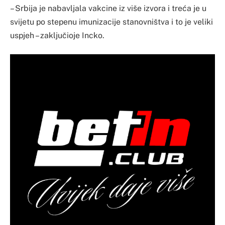
– Srbija je nabavljala vakcine iz više izvora i treća je u
svijetu po stepenu imunizacije stanovništva i to je veliki
uspjeh – zaključioje Incko.