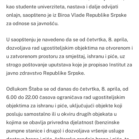
kao studente univerziteta, nastava i dalje odvijati
onlajn, saopšteno je iz Biroa Vlade Republike Srpske
za odnose sa javnošću.
U saopštenju je navedeno da se od četvrtka, 8. aprila,
dozvoljava rad ugostiteljskim objektima na otvorenom i
u zatvorenom prostoru za smještaj, ishranu i piće, uz
strogo poštovanje uputstava koje je propisao Institut za
javno zdravstvo Republike Srpske.
Odlukom Štaba se od danas do četvrtka, 8. aprila, od
6.00 do 22.00 časova ograničava rad ugostiteljskim
objektima za ishranu i piće, uključujući objekte koji
posluju samostalno ili u okviru drugih objekata u
kojima se obavlja privredna djelatnost (benzinske
pumpne stanice i drugo) i dozvoljava vršenje usluge