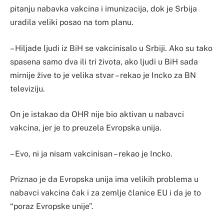
pitanju nabavka vakcina i imunizacija, dok je Srbija
uradila veliki posao na tom planu.
– Hiljade ljudi iz BiH se vakcinisalo u Srbiji. Ako su tako
spasena samo dva ili tri života, ako ljudi u BiH sada
mirnije žive to je velika stvar – rekao je Incko za BN
televiziju.
On je istakao da OHR nije bio aktivan u nabavci
vakcina, jer je to preuzela Evropska unija.
– Evo, ni ja nisam vakcinisan – rekao je Incko.
Priznao je da Evropska unija ima velikih problema u
nabavci vakcina čak i za zemlje članice EU i da je to
“poraz Evropske unije”.