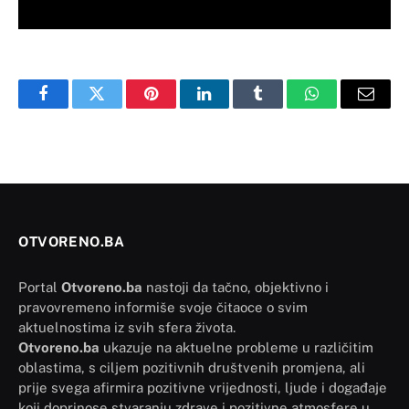
Facebook
Twitter
Pinterest
LinkedIn
Tumblr
WhatsApp
Email
OTVORENO.BA
Portal
Otvoreno.ba
nastoji da tačno, objektivno i
pravovremeno informiše svoje čitaoce o svim
aktuelnostima iz svih sfera života.
Otvoreno.ba
ukazuje na aktuelne probleme u različitim
oblastima, s ciljem pozitivnih društvenih promjena, ali
prije svega afirmira pozitivne vrijednosti, ljude i događaje
koji doprinose stvaranju zdrave i pozitivne atmosfere u