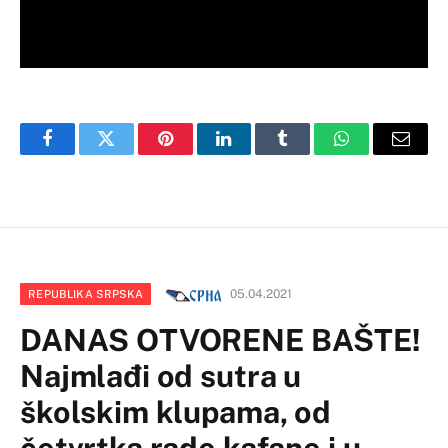
Facebook
Twitter
Pinterest
LinkedIn
Tumblr
WhatsApp
Email
05.04.2021
REPUBLIKA SRPSKA
DANAS OTVORENE BAŠTE!
Najmlađi od sutra u
školskim klupama, od