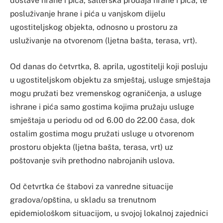
dostave hrane i pića, šalterska prodaja hrane i pića, te
posluživanje hrane i pića u vanjskom dijelu
ugostiteljskog objekta, odnosno u prostoru za
usluživanje na otvorenom (ljetna bašta, terasa, vrt).
Od danas do četvrtka, 8. aprila, ugostitelji koji posluju
u ugostiteljskom objektu za smještaj, usluge smještaja
mogu pružati bez vremenskog ograničenja, a usluge
ishrane i pića samo gostima kojima pružaju usluge
smještaja u periodu od od 6.00 do 22.00 časa, dok
ostalim gostima mogu pružati usluge u otvorenom
prostoru objekta (ljetna bašta, terasa, vrt) uz
poštovanje svih prethodno nabrojanih uslova.
Od četvrtka će štabovi za vanredne situacije
gradova/opština, u skladu sa trenutnom
epidemiološkom situacijom, u svojoj lokalnoj zajednici