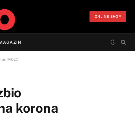
ONLINE SHOP
MAGAZIN
irus (VIDEO)
zbio
 na korona