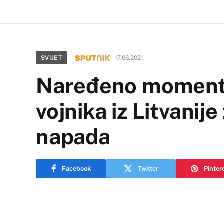
SVIJET
17.06.2021
Naređeno momenta
vojnika iz Litvanij
napada
Facebook
Twitter
Pinter