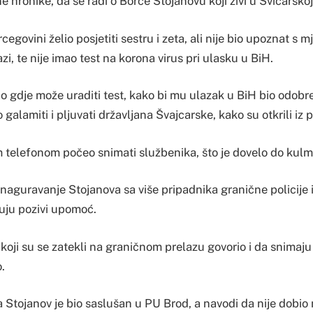
 hronike, da se radi o Borče Stojanovu koji živi u Švicarskoj
cegovini želio posjetiti sestru i zeta, ali nije bio upoznat s m
, te nije imao test na korona virus pri ulasku u BiH.
o gdje može uraditi test, kako bi mu ulazak u BiH bio odobren
galamiti i pljuvati državljana Švajcarske, kako su otkrili iz 
 telefonom počeo snimati službenika, što je dovelo do kulm
naguravanje Stojanova sa više pripadnika granične policije 
 čuju pozivi upomoć.
koji su se zatekli na graničnom prelazu govorio i da snimaju 
.
 Stojanov je bio saslušan u PU Brod, a navodi da nije dobio