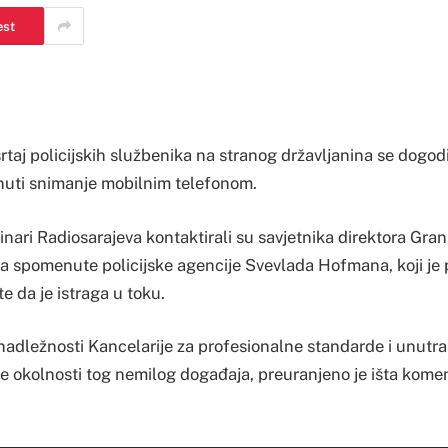
est
srtaj policijskih službenika na stranog državljanina se dogod
inuti snimanje mobilnim telefonom.
ari Radiosarajeva kontaktirali su savjetnika direktora Grani
a spomenute policijske agencije Svevlada Hofmana, koji je 
e da je istraga u toku.
 nadležnosti Kancelarije za profesionalne standarde i unutra
ve okolnosti tog nemilog događaja, preuranjeno je išta koment