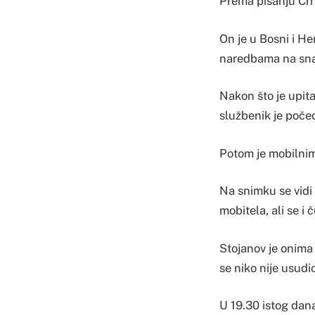
Prema pisanju Crne
On je u Bosni i Her
naredbama na snazi
Nakon što je upita
službenik je počeo 
Potom je mobilnim
Na snimku se vidi 
mobitela, ali se i
Stojanov je onima 
se niko nije usudio
U 19.30 istog dana