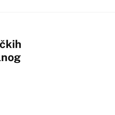
čkih
alnog