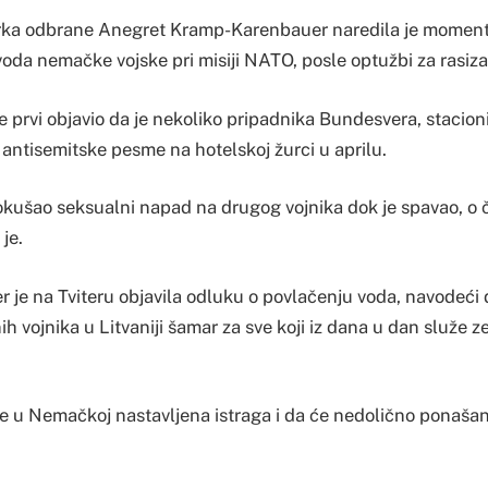
ka odbrane Anegret Kramp-Karenbauer naredila je moment
 voda nemačke vojske pri misiji NATO, posle optužbi za rasiz
e prvi objavio da je nekoliko pripadnika Bundesvera, stacionir
i antisemitske pesme na hotelskoj žurci u aprilu.
pokušao seksualni napad na drugog vojnika dok je spavao, o 
je.
je na Tviteru objavila odluku o povlačenju voda, navodeći 
h vojnika u Litvaniji šamar za sve koji iz dana u dan služe ze
e u Nemačkoj nastavljena istraga i da će nedolično ponašanj