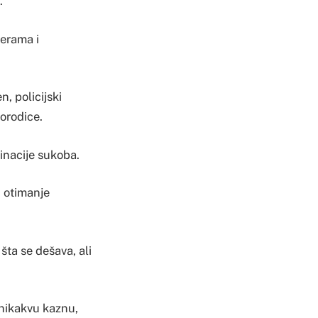
.
jerama i
, policijski
porodice.
inacije sukoba.
i otimanje
šta se dešava, ali
 nikakvu kaznu,