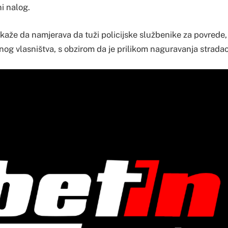
i nalog.
aže da namjerava da tuži policijske službenike za povrede, 
nog vlasništva, s obzirom da je prilikom naguravanja stradao