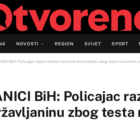
NA
NOVOSTI
REGION
SVIJET
SPORT
CI BiH: Policajac razbio telefon stranom državljaninu zbog testa na korona v
CI BiH: Policajac ra
žavljaninu zbog testa