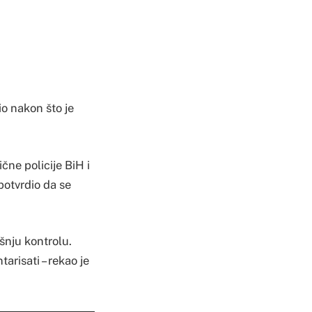
io nakon što je
čne policije BiH i
potvrdio da se
šnju kontrolu.
arisati – rekao je