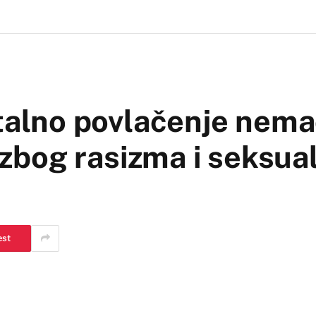
lno povlačenje nema
e zbog rasizma i seksu
est