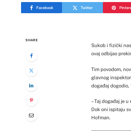
Facebook
Twitter
Pinter
SHARE
Sukob i fizički na
ovaj odbijao prek
Tim povodom, novin
glavnog inspektor
događaj dogodio, t
– Taj događaj je u
Dok oni ispitaju s
Hofman.