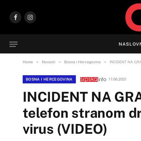
Facebook
Instagram
NASLOV
»
»
»
Home
Novosti
Bosna i Hercegovina
INCIDENT NA GRANI
BOSNA I HERCEGOVINA
17.06.2021
INCIDENT NA GRANI
telefon stranom dr
virus (VIDEO)