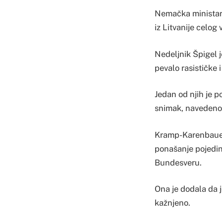
Nemačka ministar
iz Litvanije celog
Nedeljnik Špigel j
pevalo rasističke 
Jedan od njih je 
snimak, navedeno 
Kramp-Karenbauer 
ponašanje pojedini
Bundesveru.
Ona je dodala da j
kažnjeno.