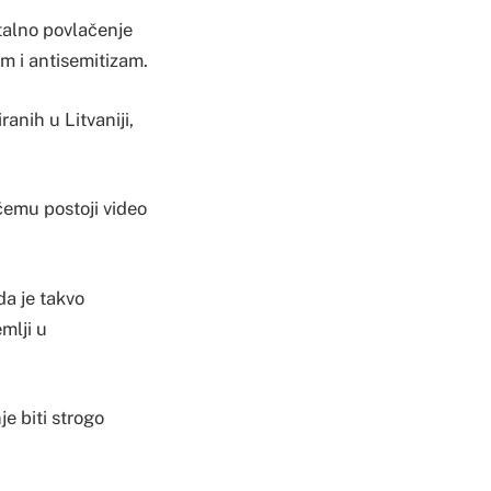
alno povlačenje
am i antisemitizam.
anih u Litvaniji,
čemu postoji video
da je takvo
mlji u
e biti strogo