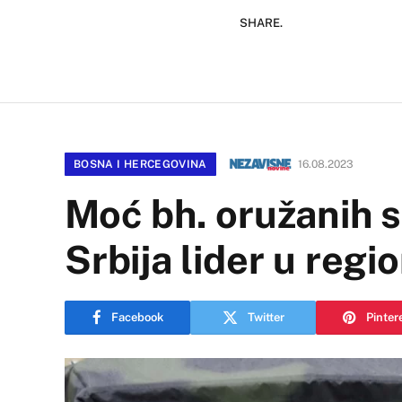
SHARE.
BOSNA I HERCEGOVINA
16.08.2023
Moć bh. oružanih sn
Srbija lider u regi
Facebook
Twitter
Pinter