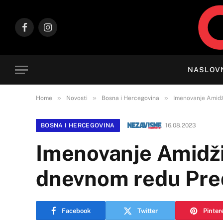
Facebook
Instagram
NASLOV
»
»
»
Home
Novosti
Bosna i Hercegovina
Imenovanje Amidž
BOSNA I HERCEGOVINA
16.08.2023
Imenovanje Amidžić
dnevnom redu Pre
Facebook
Twitter
Pinter