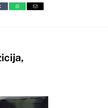
Tumblr
WhatsApp
Email
icija,