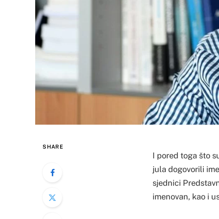
SHARE
I pored toga što s
jula dogovorili im
sjednici Predstavn
imenovan, kao i u