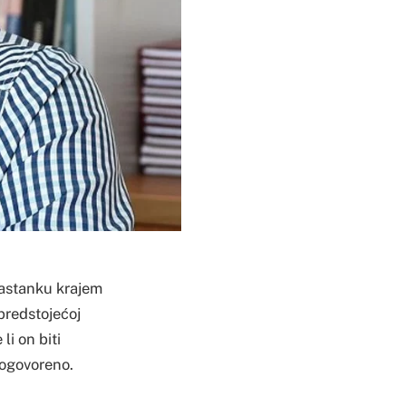
 sastanku krajem
 predstojećoj
i on biti
dogovoreno.