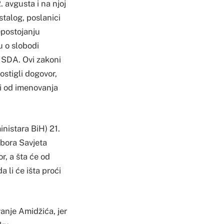
avgusta i na njoj
stalog, poslanici
epostojanju
 o slobodi
z SDA. Ovi zakoni
postigli dogovor,
isi od imenovanja
inistara BiH) 21.
zbora Savjeta
r, a šta će od
a li će išta proći
vanje Amidžića, jer