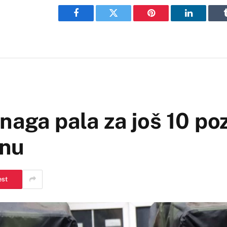
Facebook
Twitter
Pinterest
LinkedIn
aga pala za još 10 poz
onu
est