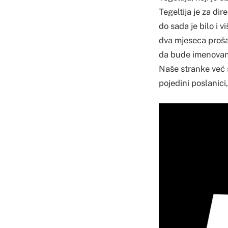
Tegeltija je za di
do sada je bilo i 
dva mjeseca proša
da bude imenovan.
Naše stranke već s
pojedini poslanici