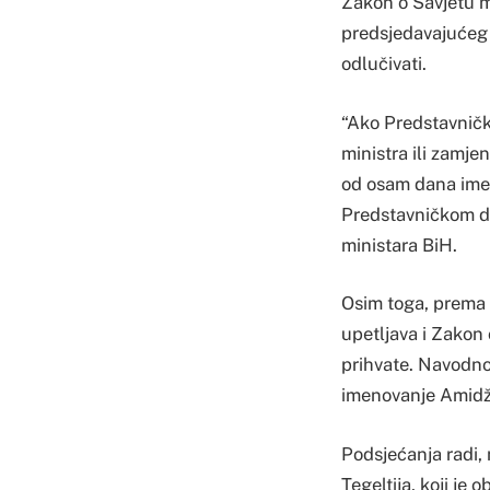
Zakon o Savjetu m
predsjedavajućeg 
odlučivati.
“Ako Predstavničk
ministra ili zamje
od osam dana imen
Predstavničkom do
ministara BiH.
Osim toga, prema 
upetljava i Zakon 
prihvate. Navodno,
imenovanje Amidž
Podsjećanja radi, 
Tegeltija, koji je