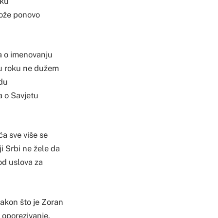
uku
može ponovo
a o imenovanju
a u roku ne dužem
rdu
a o Savjetu
a sve više se
i Srbi ne žele da
od uslova za
nakon što je Zoran
o oporezivanje.