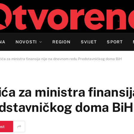
NA
NOVOSTI
REGION
SVIJET
SPORT
ića za ministra finansija nije na dnevnom redu Predstavničkog doma BiH
a za ministra finansija
dstavničkog doma BiH
est