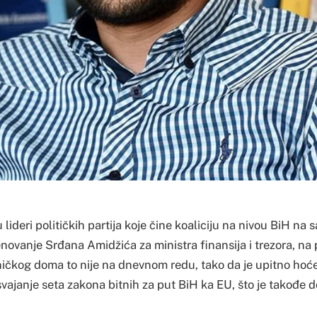
u lideri političkih partija koje čine koaliciju na nivou BiH na
enovanje Srđana Amidžića za ministra finansija i trezora, na
ičkog doma to nije na dnevnom redu, tako da je upitno hoće l
svajanje seta zakona bitnih za put BiH ka EU, što je takođe 