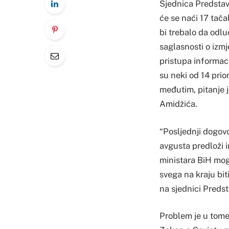
Sjednica Predstav
će se naći 17 tača
bi trebalo da odl
saglasnosti o izm
pristupa informac
su neki od 14 prior
međutim, pitanje je
Amidžića.
“Posljednji dogovo
avgusta predloži 
ministara BiH mogl
svega na kraju biti
na sjednici Predst
Problem je u tome 