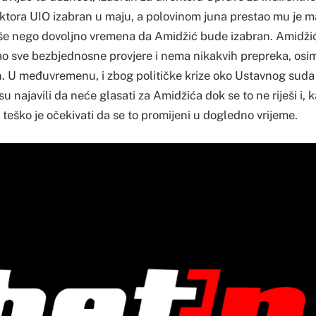
rektora UIO izabran u maju, a polovinom juna prestao mu je m
više nego dovoljno vremena da Amidžić bude izabran. Amidžić
o sve bezbjednosne provjere i nema nikakvih prepreka, osim 
 U međuvremenu, i zbog političke krize oko Ustavnog suda 
u najavili da neće glasati za Amidžića dok se to ne riješi i, 
, teško je očekivati da se to promijeni u dogledno vrijeme.