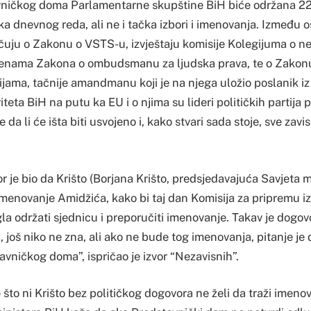
ničkog doma Parlamentarne skupštine BiH biće održana 22. 
ka dnevnog reda, ali ne i tačka izbori i imenovanja. Između o
učuju o Zakonu o VSTS-u, izvještaju komisije Kolegijuma o n
jenama Zakona o ombudsmanu za ljudska prava, te o Zakonu
ijama, tačnije amandmanu koji je na njega uložio poslanik i
iteta BiH na putu ka EU i o njima su lideri političkih partija 
 da li će išta biti usvojeno i, kako stvari sada stoje, sve zav
r je bio da Krišto (Borjana Krišto, predsjedavajuća Savjeta m
imenovanje Amidžića, kako bi taj dan Komisija za pripremu i
a održati sjednicu i preporučiti imenovanje. Takav je dogovo
, još niko ne zna, ali ako ne bude tog imenovanja, pitanje je d
avničkog doma”, ispričao je izvor “Nezavisnih”.
što ni Krišto bez političkog dogovora ne želi da traži imeno