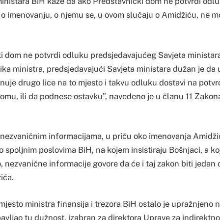
inistara BiH kaže da ako Predstavnički dom ne potvrdi odl
o imenovanju, o njemu se, u ovom slučaju o Amidžiću, ne 
i dom ne potvrdi odluku predsjedavajućeg Savjeta ministar
nika ministra, predsjedavajući Savjeta ministara dužan je d
uje drugo lice na to mjesto i takvu odluku dostavi na potv
mu, ili da podnese ostavku”, navedeno je u članu 11 Zakon
nezvaničnim informacijama, u priču oko imenovanja Amidžić
o spoljnim poslovima BiH, na kojem insistiraju Bošnjaci, a koj
 nezvanične informacije govore da će i taj zakon biti jedan 
ića.
mjesto ministra finansija i trezora BiH ostalo je upražnjeno 
 obavljao tu dužnost, izabran za direktora Uprave za indirektn