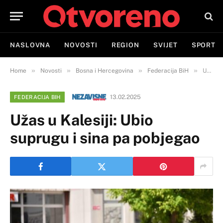
NASLOVNA
NOVOSTI
REGION
SVIJET
SPORT
»
»
»
»
Home
Novosti
Bosna i Hercegovina
Federacija BiH
Užas u Kalesiji: Ubio suprugu i sina pa pobjegao
13.02.2025
FEDERACIJA BIH
Užas u Kalesiji: Ubio
suprugu i sina pa pobjegao