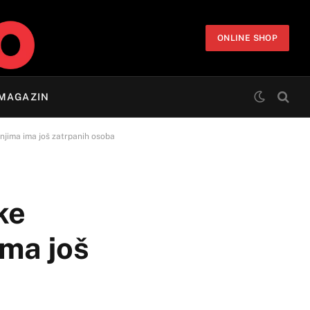
ONLINE SHOP
MAGAZIN
njima ima još zatrpanih osoba
ke
ima još