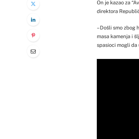
On je kazao za “Av
direktora Republič
– Došli smo zbog h
masa kamenja i šl
spasioci mogli da u