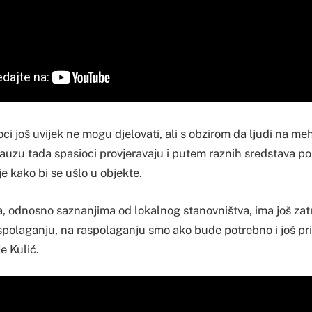
ci još uvijek ne mogu djelovati, ali s obzirom da ljudi na meh
auzu tada spasioci provjeravaju i putem raznih sredstava p
e kako bi se ušlo u objekte.
, odnosno saznanjima od lokalnog stanovništva, ima još zatrp
aspolaganju, na raspolaganju smo ako bude potrebno i još pr
je Kulić.