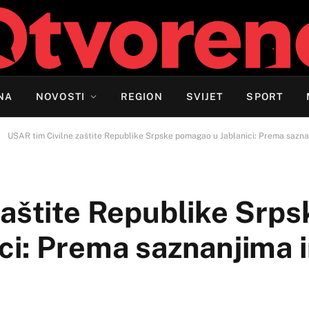
NA
NOVOSTI
REGION
SVIJET
SPORT
»
USAR tim Civilne zaštite Republike Srpske pomagao u Jablanici: Prema sazna
zaštite Republike Srps
ci: Prema saznanjima 