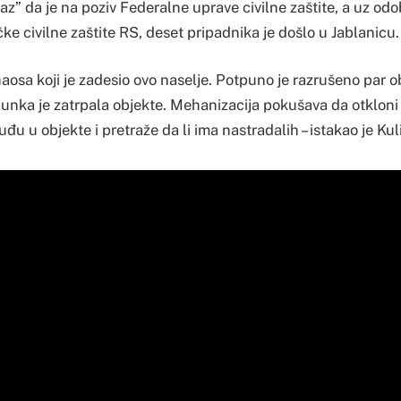
az” da je na poziv Federalne uprave civilne zaštite, a uz odo
ke civilne zaštite RS, deset pripadnika je došlo u Jablanicu.
aosa koji je zadesio ovo naselje. Potpuno je razrušeno par o
junka je zatrpala objekte. Mehanizacija pokušava da otklon
đu u objekte i pretraže da li ima nastradalih – istakao je Kul