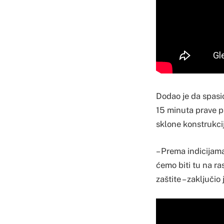
Dodao je da spasio
15 minuta prave p
sklone konstrukcij
– Prema indicijama
ćemo biti tu na r
zaštite – zaključio 