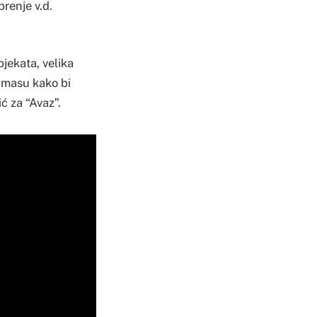
brenje v.d.
bjekata, velika
i masu kako bi
ić za “Avaz”.