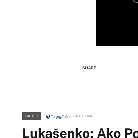
SHARE.
SVIJET
04.10.2024
Lukašenko: Ako Po