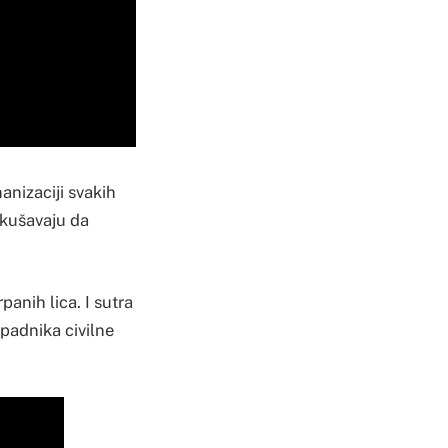
anizaciji svakih
okušavaju da
anih lica. I sutra
ipadnika civilne