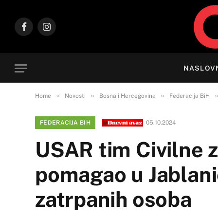
Facebook
Instagram
NASLOV
»
»
»
Home
Novosti
Bosna i Hercegovina
Federacija BiH
FEDERACIJA BIH
05.10.2024
USAR tim Civilne 
pomagao u Jablani
zatrpanih osoba