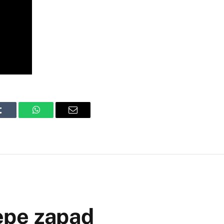
Tumblr
WhatsApp
Email
epe zapad