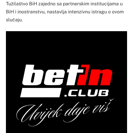
Tužilaštvo BiH zajedno sa partnerskim institucijama u
BiH i inostranstvu, nastavlja intenzivnu istragu o ovom
slučaju.