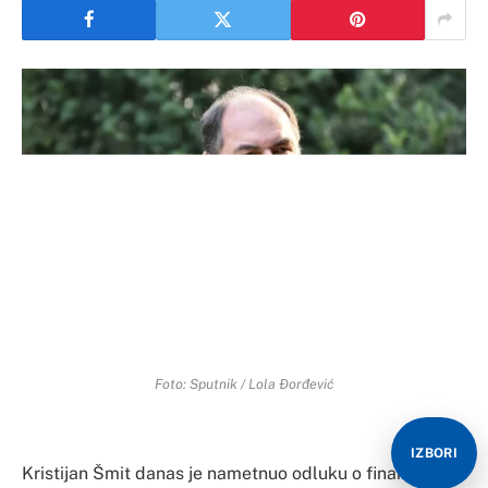
Foto: Sputnik / Lola Đorđević
IZBORI
Kristijan Šmit danas je nametnuo odluku o finansiranju