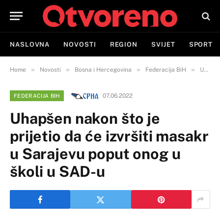
NASLOVNA
NOVOSTI
REGION
SVIJET
SPORT
»
»
»
»
Home
Novosti
Bosna i Hercegovina
Federacija BiH
Uhapšen nakon što je prijetio da će izvršiti masakr u Sarajevu poput onog u školi u SAD-u
07.06.2022
FEDERACIJA BIH
Uhapšen nakon što je
prijetio da će izvršiti masakr
u Sarajevu poput onog u
školi u SAD-u