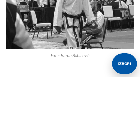
Foto: Harun Šahinović
IZBORI
JEZERO – U teškoj saobraćajnoj nesreći koja se
dogodila juče oko 17:15 časova na magistralnom putu
Jajce – Mrkonjić Grad, u mjestu Kovačevac kod Jezera,
smrtno je stradao Harun Šahinović iz Bužima.
Šahinović je bio poznati sportista i višestruki prvak u
taekvondu i kik-boksu. Nesreća se dogodila dok je
Harun upravljao motociklom.