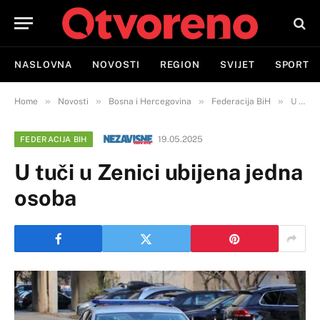
NASLOVNA
NOVOSTI
REGION
SVIJET
SPORT
»
»
»
»
Home
Novosti
Bosna i Hercegovina
Federacija BiH
U tuči u Zenici ubijena jedna osoba
19.05.2025
FEDERACIJA BIH
U tuči u Zenici ubijena jedna
osoba