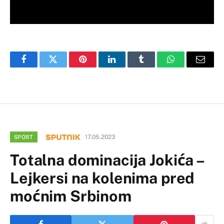
Facebook
Twitter
Pinterest
LinkedIn
Tumblr
WhatsApp
Email
17.05.2023
SPORT
Totalna dominacija Jokića –
Lejkersi na kolenima pred
moćnim Srbinom