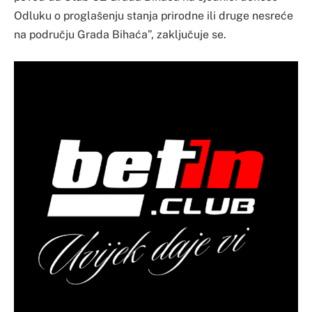
Odluku o proglašenju stanja prirodne ili druge nesreće
na području Grada Bihaća”, zaključuje se.