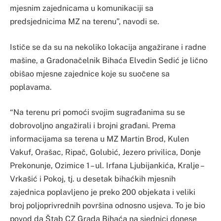
mjesnim zajednicama u komunikaciji sa
predsjednicima MZ na terenu”, navodi se.
Ističe se da su na nekoliko lokacija angažirane i radne
mašine, a Gradonačelnik Bihaća Elvedin Sedić je lično
obišao mjesne zajednice koje su suočene sa
poplavama.
“Na terenu pri pomoći svojim sugrađanima su se
dobrovoljno angažirali i brojni građani. Prema
informacijama sa terena u MZ Martin Brod, Kulen
Vakuf, Orašac, Ripač, Golubić, Jezero privilica, Donje
Prekonunje, Ozimice 1 – ul. Irfana Ljubijankića, Kralje –
Vrkašić i Pokoj, tj. u desetak bihaćkih mjesnih
zajednica poplavljeno je preko 200 objekata i veliki
broj poljoprivrednih površina odnosno usjeva. To je bio
povod da Štab CZ Grada Bihaća na sjednici donese