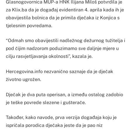
Glasnogovornica MUP-a HNK Ilijana Miloš potvrdila je
za Klix.ba da je događaj evidentiran 4. aprila kada ih je
obavijestila bolnica da je primila dječaka iz Konjica s
tjelesnim povredama.
“Odmah smo obavijestili nadležnog dežurnog tužitelja i
pod čijim nadzorom poduzimamo sve daljnje mjere u
cilju rasvjetljavanja okolnosti”, kazala je.
Hercegovina.info nezvanično saznaje da je dječak
životno ugrožen.
Dječak je dva puta operisan, a između ostalog zadobio
je teške povrede slezene i gušterače.
Također, kako navode, prva verzija događaja koju je
ispričala porodica dječaka jeste da je pao niz