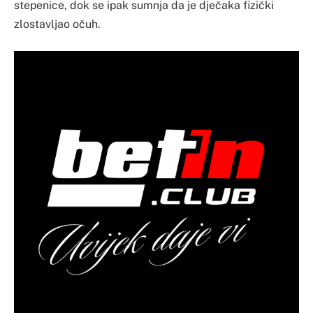
stepenice, dok se ipak sumnja da je dječaka fizički
zlostavljao očuh.