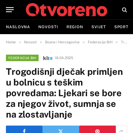
NASLOVNA
NOVOSTI
REGION
SVIJET
SPORT
»
»
»
»
Home
Novosti
Bosna i Hercegovina
Federacija BiH
Trogodišnji dječak primljen u bolnicu s teškim povredama: Ljekari se bore za njegov život, sumnja se na zlostavljanje
18.04.2025
FEDERACIJA BIH
Trogodišnji dječak primljen
u bolnicu s teškim
povredama: Ljekari se bore
za njegov život, sumnja se
na zlostavljanje