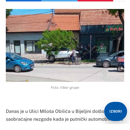
Foto: Viber grupe
Danas je u Ulici Miloša Obilića u Bijeljini došlo do
IZBORI
saobraćajne nezgode kada je putnički automobil sletio
s kolovoza i udario u drvo pored puta.