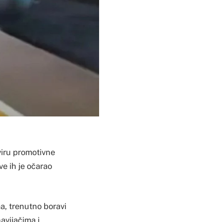
kviru promotivne
e ih je očarao
a, trenutno boravi
navijačima i