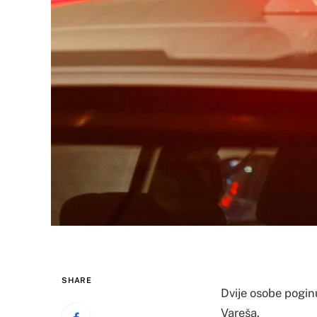
SHARE
Dvije osobe poginu
Vareša.