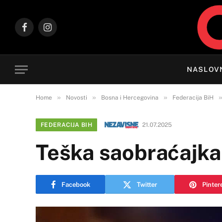
Facebook
Instagram
NASLOV
»
»
»
Home
Novosti
Bosna i Hercegovina
Federacija BiH
FEDERACIJA BIH
21.07.2025
Teška saobraćajka 
Facebook
Twitter
Pinter