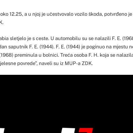
oko 12.25, a u njoj je učestvovalo vozilo škoda, potvrđeno je
K.
bia sletjelo je s ceste. U automobilu su se nalazili F. E. (19
edan saputnik F. E. (1944). F. E. (1944) je poginuo na mjestu 
(1968) preminula u bolnici. Treća osoba F. H. koja se nalazi
tjelesne povrede”, naveli su iz MUP-a ZDK.