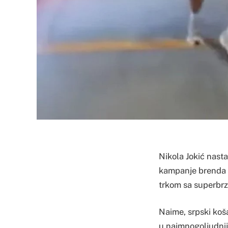
​Nikola Jokić nast
kampanje brenda 3
trkom sa superbr
Naime, srpski koš
u najmnogoljudnijoj