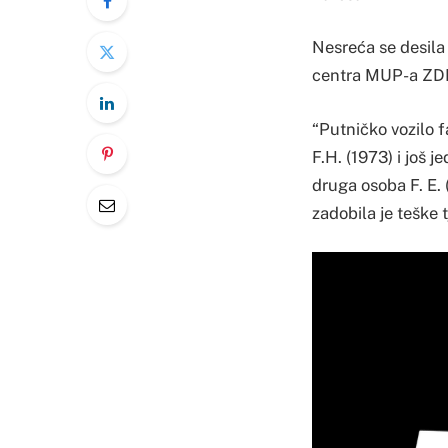
Nesreća se desila 
centra MUP-a ZD
“Putničko vozilo fa
F.H. (1973) i još j
druga osoba F. E. 
zadobila je teške 