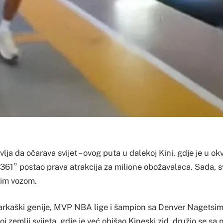
avlja da očarava svijet – ovog puta u dalekoj Kini, gdje je u o
61° postao prava atrakcija za milione obožavalaca. Sada, sv
zim vozom.
arkaški genije, MVP NBA lige i šampion sa Denver Nagetsim
 zemlji svijeta, gdje je već obišao Kineski zid, družio se sa 