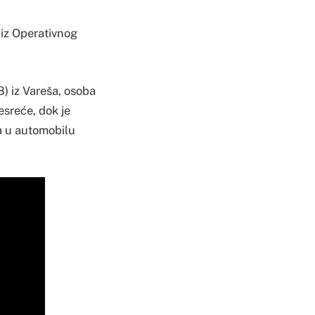
 iz Operativnog
68) iz Vareša, osoba
nesreće, dok je
la u automobilu