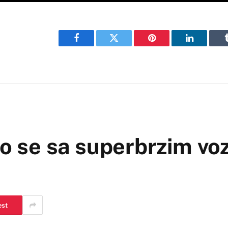
Facebook
Twitter
Pinterest
LinkedIn
kao se sa superbrzim v
est