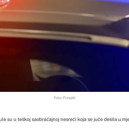
Foto: Freepik
le su u teškoj saobraćajnoj nesreći koja se juče desila u mj