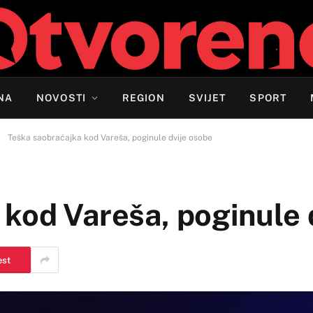
NA
NOVOSTI
REGION
SVIJET
SPORT
»
Teška saobraćajka kod Vareša, poginule dvije osobe
kod Vareša, poginule 
est