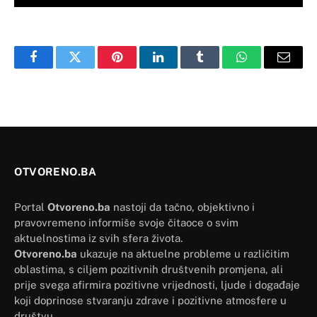
Facebook
Twitter
Pinterest
LinkedIn
Tumblr
WhatsApp
Email
OTVORENO.BA
Portal
Otvoreno.ba
nastoji da tačno, objektivno i
pravovremeno informiše svoje čitaoce o svim
aktuelnostima iz svih sfera života.
Otvoreno.ba
ukazuje na aktuelne probleme u različitim
oblastima, s ciljem pozitivnih društvenih promjena, ali
prije svega afirmira pozitivne vrijednosti, ljude i događaje
koji doprinose stvaranju zdrave i pozitivne atmosfere u
društvu.