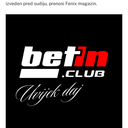
izveden pred sudiju, prenosi Fenix magazin.