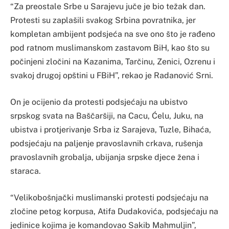
“Za preostale Srbe u Sarajevu juče je bio težak dan.
Protesti su zaplašili svakog Srbina povratnika, jer
kompletan ambijent podsjeća na sve ono što je rađeno
pod ratnom muslimanskom zastavom BiH, kao što su
počinjeni zločini na Kazanima, Tarčinu, Zenici, Ozrenu i
svakoj drugoj opštini u FBiH”, rekao je Radanović Srni.
On je ocijenio da protesti podsjećaju na ubistvo
srpskog svata na Baščaršiji, na Cacu, Ćelu, Juku, na
ubistva i protjerivanje Srba iz Sarajeva, Tuzle, Bihaća,
podsjećaju na paljenje pravoslavnih crkava, rušenja
pravoslavnih grobalja, ubijanja srpske djece žena i
staraca.
“Velikobošnjački muslimanski protesti podsjećaju na
zločine petog korpusa, Atifa Dudakovića, podsjećaju na
jedinice kojima je komandovao Sakib Mahmuljin”,