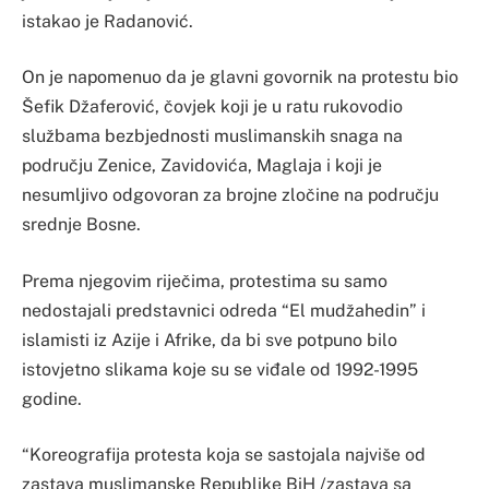
istakao je Radanović.
On je napomenuo da je glavni govornik na protestu bio
Šefik Džaferović, čovjek koji je u ratu rukovodio
službama bezbjednosti muslimanskih snaga na
području Zenice, Zavidovića, Maglaja i koji je
nesumljivo odgovoran za brojne zločine na području
srednje Bosne.
Prema njegovim riječima, protestima su samo
nedostajali predstavnici odreda “El mudžahedin” i
islamisti iz Azije i Afrike, da bi sve potpuno bilo
istovjetno slikama koje su se viđale od 1992-1995
godine.
“Koreografija protesta koja se sastojala najviše od
zastava muslimanske Republike BiH /zastava sa