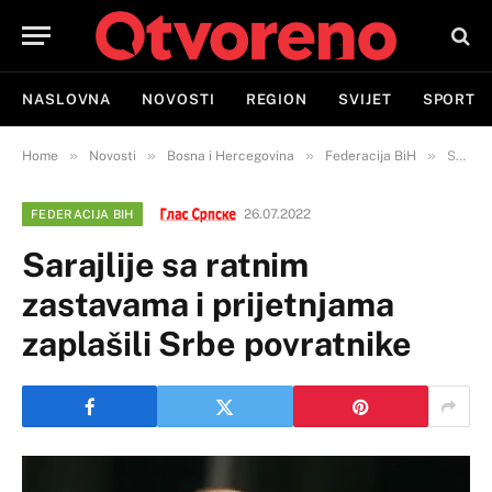
NASLOVNA
NOVOSTI
REGION
SVIJET
SPORT
»
»
»
»
Home
Novosti
Bosna i Hercegovina
Federacija BiH
Sarajlije sa ratnim zastavama i prijetnjama zaplašili Srbe povratnike
26.07.2022
FEDERACIJA BIH
Sarajlije sa ratnim
zastavama i prijetnjama
zaplašili Srbe povratnike