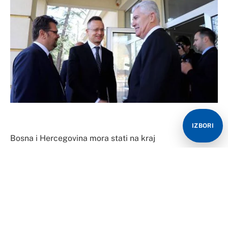
IZBORI
Bosna i Hercegovina mora stati na kraj
paraobavještajnom sistemu koji postoji, ali prije svega
Tužilaštvo BiH treba da otvori istragu i odgovori na
pitanje ko je i da li je neovlašteno snimao Petera
Sijarta, ministra spoljnih poslova Mađarske.
Ovo su istakli zvaničnici i stručnjaci u Bosni i