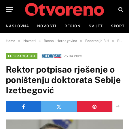
NASLOVNA
NOVOSTI
REGION
SVIJET
SPORT
»
»
»
»
Home
Novosti
Bosna i Hercegovina
Federacija BiH
Rektor potpisao rješenje o poništenju doktorata Sebije Izetbegović
25.04.2023
FEDERACIJA BIH
Rektor potpisao rješenje o
poništenju doktorata Sebije
Izetbegović