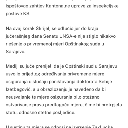
ispoštovao zahtjev Kantonalne uprave za inspekcijske
poslove KS.
Na ovaj korak Škrijelj se odlučio jer do kraja
jučerašnjeg dana Senatu UNSA-e nije stiglo nikakvo
rješenje o privremenoj mjeri Opštinskog suda u
Sarajevu.
Mediji su juče prenijeli da je Opštinski sud u Sarajevu
usvojio prijedlog određivanja privremene mjere
osiguranja u slučaju poništavanja doktorata Sebije
Izetbegović, a u obrazloženju je navedeno da bi
neusvajanje te mjere osiguranja bilo otežano
ostvarivanje prava predlagača mjere, čime bi pretrpjela
štetu, odnosno štetne posljedice.
U suštinu ta mjera se odnosi na izvršenje Zaključka