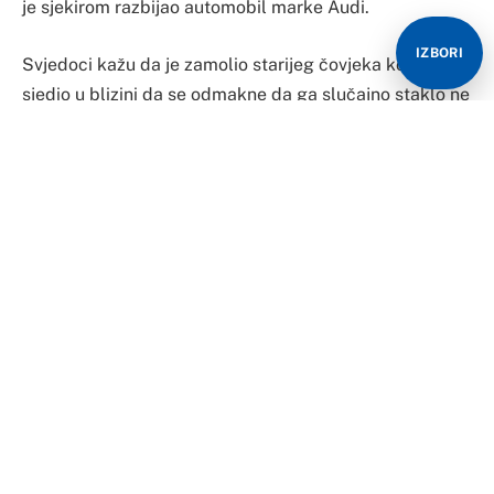
i odvela ga. Navodno je, piše RTL, riječ o muškarcu
IZBORI
kojem šef mjesecima nije platio, pa je razbio šefov
auto.
Iz policije su potvrdili da su u vezi ovog nesvakidašnjeg
događaja priveli jednog muškarca, koji se trenutno
nalazi u službenim prostorijama. Kažu da utvrđuju
okolnosti događaja.