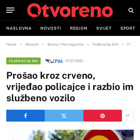
NASLOVNA
NOVOSTI
REGION
SVIJET
SPORT
»
»
»
»
Home
Novosti
Bosna i Hercegovina
Federacija BiH
Prošao kroz crveno, vrijeđao policajce i razbio im službeno vozilo
07.07.2021
FEDERACIJA BIH
Prošao kroz crveno,
vrijeđao policajce i razbio im
službeno vozilo