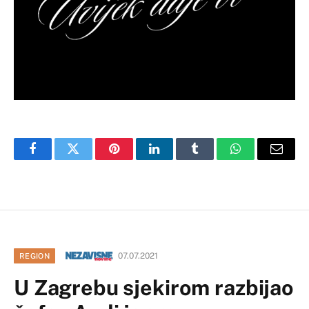
Facebook
Twitter
Pinterest
LinkedIn
Tumblr
WhatsApp
Email
07.07.2021
REGION
U Zagrebu sjekirom razbijao