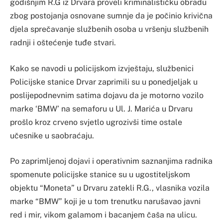
godišnjim R.G iz Drvara proveli kriminalističku obradu
zbog postojanja osnovane sumnje da je počinio krivična
djela sprečavanje službenih osoba u vršenju službenih
radnji i oštećenje tuđe stvari.
Kako se navodi u policijskom izvještaju, službenici
Policijske stanice Drvar zaprimili su u ponedjeljak u
poslijepodnevnim satima dojavu da je motorno vozilo
marke ‘BMW’ na semaforu u Ul. J. Marića u Drvaru
prošlo kroz crveno svjetlo ugrozivši time ostale
učesnike u saobraćaju.
Po zaprimljenoj dojavi i operativnim saznanjima radnika
spomenute policijske stanice su u ugostiteljskom
objektu “Moneta” u Drvaru zatekli R.G., vlasnika vozila
marke “BMW” koji je u tom trenutku narušavao javni
red i mir, vikom galamom i bacanjem čaša na ulicu.