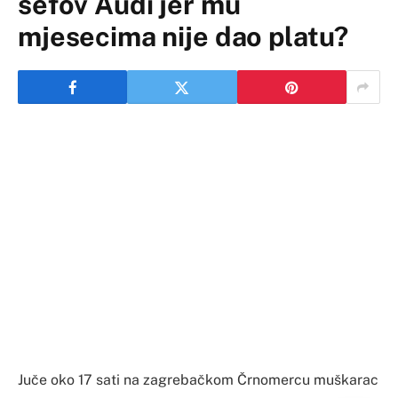
šefov Audi jer mu
mjesecima nije dao platu?
Juče oko 17 sati na zagrebačkom Črnomercu muškarac
je sjekirom razbijao automobil marke Audi.
Svjedoci kažu da je zamolio starijeg čovjeka koji je
sjedio u blizini da se odmakne da ga slučajno staklo ne
povrijedi. Nakon što je sjekirom više puta udario auto,
sjeo je kraj njega, piše RTL.
Ubrzo je po muškarca došla policija, odmaknula sjekiru