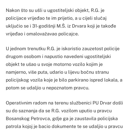
Nakon što su ušli u ugostiteljski objekt, R.G. je
policijace vrijeđao te im prijetio, a u cijeli slučaj
uključio se i 31-godišnji M.Š. iz Drvara koji je takođe
vrijeđao i omalovažavao policajce.
U jednom trenutku R.G. je iskoristio zauzetost policije
drugom osobom i napustio navedeni ugostiteljski
objekt te ušao u svoje motorno vozilo kojim je
namjerno, više puta, udario u lijevu bočnu stranu
policijskog vozila koje je bilo parkirano ispred lokala, a
potom se udaljio u nepoznatom pravcu.
Operativnim radom na terenu službenici PU Drvar došli
su do saznanja da se R.G. vozilom uputio u pravcu
Bosanskog Petrovca, gdje ga je zaustavila policijska
patrola kojoj je bacio dokumente te se udaljio u pravcu