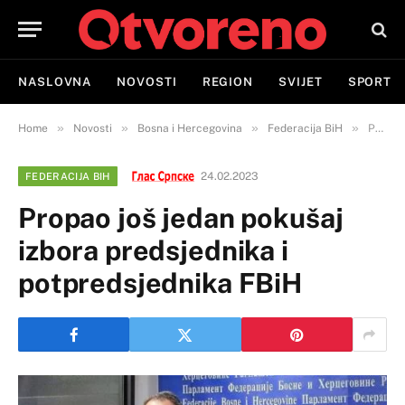
NASLOVNA
NOVOSTI
REGION
SVIJET
SPORT
»
»
»
»
Home
Novosti
Bosna i Hercegovina
Federacija BiH
Propao još jedan pokušaj izbora predsjednika i potpredsjednika FBiH
24.02.2023
FEDERACIJA BIH
Propao još jedan pokušaj
izbora predsjednika i
potpredsjednika FBiH