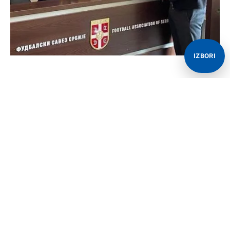
IZBORI
Legendarni srpski fudbaler je i zvanično podnio
kandidaturu za predsjednika Fudbalskog saveza
Srbije.
Najavljeno je ranije da će ući u trku sa Draganom
Džajićem za prvog čovjeka domaćeg fudbala, a to je
sada potvrđeno. Ušetao je lično u prostorije FSS i
dostavio sve potrebne papire, javljaju beogradski
mediji.
Džajić je za sada izraziti favorit da postane novi