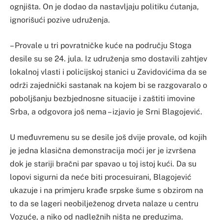
ognjišta. On je dodao da nastavljaju politiku ćutanja,
ignorišući pozive udruženja.
– Provale u tri povratničke kuće na području Stoga
desile su se 24. jula. Iz udruženja smo dostavili zahtjev
lokalnoj vlasti i policijskoj stanici u Zavidovićima da se
održi zajednički sastanak na kojem bi se razgovaralo o
poboljšanju bezbjednosne situacije i zaštiti imovine
Srba, a odgovora još nema – izjavio je Srni Blagojević.
U međuvremenu su se desile još dvije provale, od kojih
je jedna klasična demonstracija moći jer je izvršena
dok je stariji bračni par spavao u toj istoj kući. Da su
lopovi sigurni da neće biti procesuirani, Blagojević
ukazuje i na primjeru krađe srpske šume s obzirom na
to da se lageri neobilježenog drveta nalaze u centru
Vozuće, a niko od nadležnih ništa ne preduzima.