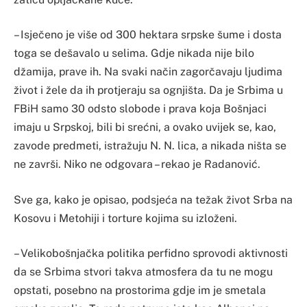
– Isječeno je više od 300 hektara srpske šume i dosta
toga se dešavalo u selima. Gdje nikada nije bilo
džamija, prave ih. Na svaki način zagorčavaju ljudima
život i žele da ih protjeraju sa ognjišta. Da je Srbima u
FBiH samo 30 odsto slobode i prava koja Bošnjaci
imaju u Srpskoj, bili bi srećni, a ovako uvijek se, kao,
zavode predmeti, istražuju N. N. lica, a nikada ništa se
ne završi. Niko ne odgovara – rekao je Radanović.
Sve ga, kako je opisao, podsjeća na težak život Srba na
Kosovu i Metohiji i torture kojima su izloženi.
– Velikobošnjačka politika perfidno sprovodi aktivnosti
da se Srbima stvori takva atmosfera da tu ne mogu
opstati, posebno na prostorima gdje im je smetala