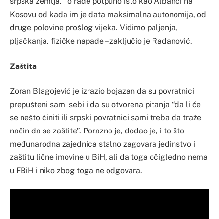
srpska zemlja. To rade potpuno isto kao Albanci na
Kosovu od kada im je data maksimalna autonomija, od
druge polovine prošlog vijeka. Vidimo paljenja,
pljačkanja, fizičke napade – zaključio je Radanović.
Zaštita
Zoran Blagojević je izrazio bojazan da su povratnici
prepušteni sami sebi i da su otvorena pitanja “da li će
se nešto činiti ili srpski povratnici sami treba da traže
način da se zaštite”. Porazno je, dodao je, i to što
međunarodna zajednica stalno zagovara jedinstvo i
zaštitu lične imovine u BiH, ali da toga očigledno nema
u FBiH i niko zbog toga ne odgovara.