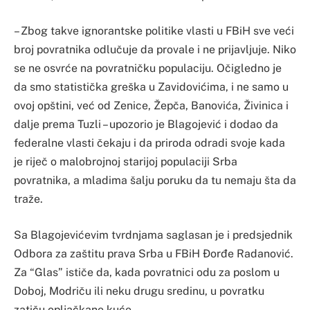
– Zbog takve ignorantske politike vlasti u FBiH sve veći
broj povratnika odlučuje da provale i ne prijavljuje. Niko
se ne osvrće na povratničku populaciju. Očigledno je
da smo statistička greška u Zavidovićima, i ne samo u
ovoj opštini, već od Zenice, Žepča, Banovića, Živinica i
dalje prema Tuzli – upozorio je Blagojević i dodao da
federalne vlasti čekaju i da priroda odradi svoje kada
je riječ o malobrojnoj starijoj populaciji Srba
povratnika, a mladima šalju poruku da tu nemaju šta da
traže.
Sa Blagojevićevim tvrdnjama saglasan je i predsjednik
Odbora za zaštitu prava Srba u FBiH Đorđe Radanović.
Za “Glas” ističe da, kada povratnici odu za poslom u
Doboj, Modriču ili neku drugu sredinu, u povratku
zatiču opljačkane kuće.