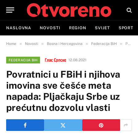
NASLOVNA
NOVOSTI
REGION
SVIJET
SPORT
»
»
»
»
Home
Novosti
Bosna i Hercegovina
Federacija BiH
Povratnici u FBiH i njihova imovina sve češće meta napada: Pljačkaju Srbe uz prećutnu dozvolu vlasti
12.08.2021
FEDERACIJA BIH
Povratnici u FBiH i njihova
imovina sve češće meta
napada: Pljačkaju Srbe uz
prećutnu dozvolu vlasti