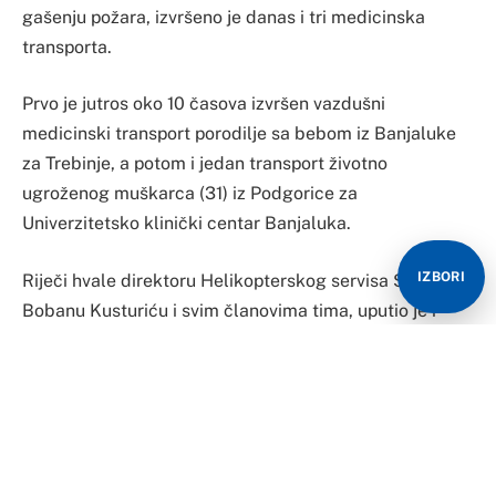
gašenju požara, izvršeno je danas i tri medicinska
transporta.
Prvo je jutros oko 10 časova izvršen vazdušni
medicinski transport porodilje sa bebom iz Banjaluke
za Trebinje, a potom i jedan transport životno
ugroženog muškarca (31) iz Podgorice za
Univerzitetsko klinički centar Banjaluka.
IZBORI
Riječi hvale direktoru Helikopterskog servisa Srpske
Bobanu Kusturiću i svim članovima tima, uputio je i
brat Banjalučanina, čiji je transport jedino bio moguć
ovim putem.
“Sve je bilo na visokom nivou. Broj Helikopterskog
servisa sam našao na internetu. Bio sam u komunikaciji
sa gospođom Vesnom ona mi je odmah dala instrukcije