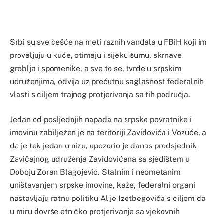
Srbi su sve češće na meti raznih vandala u FBiH koji im
provaljuju u kuće, otimaju i sijeku šumu, skrnave
groblja i spomenike, a sve to se, tvrde u srpskim
udruženjima, odvija uz prećutnu saglasnost federalnih
vlasti s ciljem trajnog protjerivanja sa tih područja.
Jedan od posljednjih napada na srpske povratnike i
imovinu zabilježen je na teritoriji Zavidovića i Vozuće, a
da je tek jedan u nizu, upozorio je danas predsjednik
Zavičajnog udruženja Zavidovićana sa sjedištem u
Doboju Zoran Blagojević. Stalnim i neometanim
uništavanjem srpske imovine, kaže, federalni organi
nastavljaju ratnu politiku Alije Izetbegovića s ciljem da
u miru dovrše etničko protjerivanje sa vjekovnih