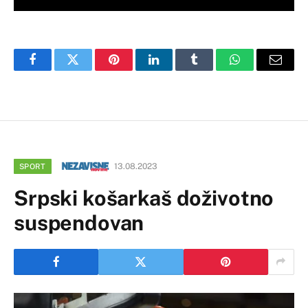
Facebook
Twitter
Pinterest
LinkedIn
Tumblr
WhatsApp
Email
13.08.2023
SPORT
Srpski košarkaš doživotno
suspendovan