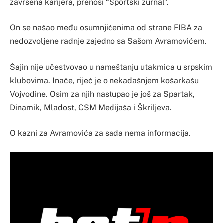
završena karijera, prenosi “Sportski žurnal”.
On se našao među osumnjičenima od strane FIBA za
nedozvoljene radnje zajedno sa Sašom Avramovićem.
Šajin nije učestvovao u nameštanju utakmica u srpskim
klubovima. Inače, riječ je o nekadašnjem košarkašu
Vojvodine. Osim za njih nastupao je još za Spartak,
Dinamik, Mladost, CSM Medijaša i Škriljeva.
O kazni za Avramovića za sada nema informacija.