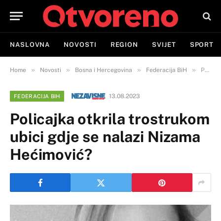
NASLOVNA
NOVOSTI
REGION
SVIJET
SPORT
»
»
»
»
Home
Novosti
Bosna i Hercegovina
Federacija BiH
Policajka otkrila trostrukom ubici gdje se nalazi Nizama Hećimović?
13.08.2023
FEDERACIJA BIH
Policajka otkrila trostrukom
ubici gdje se nalazi Nizama
Hećimović?