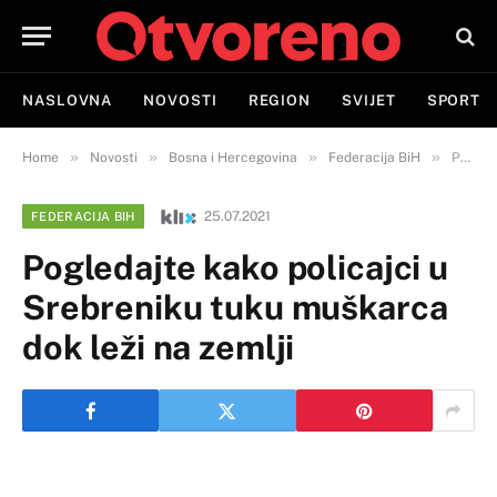
NASLOVNA
NOVOSTI
REGION
SVIJET
SPORT
»
»
»
»
Home
Novosti
Bosna i Hercegovina
Federacija BiH
Pogledajte kako policajci u Srebreniku tuku muškarca dok leži na zemlji
25.07.2021
FEDERACIJA BIH
Pogledajte kako policajci u
Srebreniku tuku muškarca
dok leži na zemlji