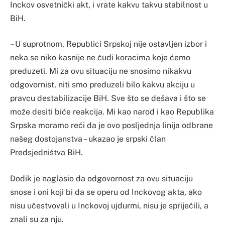
Inckov osvetnički akt, i vrate kakvu takvu stabilnost u
BiH.
– U suprotnom, Republici Srpskoj nije ostavljen izbor i
neka se niko kasnije ne čudi koracima koje ćemo
preduzeti. Mi za ovu situaciju ne snosimo nikakvu
odgovornist, niti smo preduzeli bilo kakvu akciju u
pravcu destabilizacije BiH. Sve što se dešava i što se
može desiti biće reakcija. Mi kao narod i kao Republika
Srpska moramo reći da je ovo posljednja linija odbrane
našeg dostojanstva – ukazao je srpski član
Predsjedništva BiH.
Dodik je naglasio da odgovornost za ovu situaciju
snose i oni koji bi da se operu od Inckovog akta, ako
nisu učestvovali u Inckovoj ujdurmi, nisu je spriječili, a
znali su za nju.