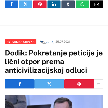
Facebook
Twitter
Pinterest
LinkedIn
Tumblr
WhatsApp
Email
25.07.2021
REPUBLIKA SRPSKA
Dodik: Pokretanje peticije je
lični otpor prema
anticivilizacijskoj odluci