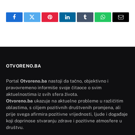
Facebook
Twitter
Pinterest
LinkedIn
Tumblr
WhatsApp
Email
OTVORENO.BA
Portal
Otvoreno.ba
nastoji da tačno, objektivno i
pravovremeno informiše svoje čitaoce o svim
aktuelnostima iz svih sfera života.
Otvoreno.ba
ukazuje na aktuelne probleme u različitim
oblastima, s ciljem pozitivnih društvenih promjena, ali
prije svega afirmira pozitivne vrijednosti, ljude i događaje
koji doprinose stvaranju zdrave i pozitivne atmosfere u
društvu.