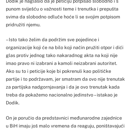
Dodik je naglasio da je peticiju potpisao slobodno i s
punom sviješću o važnosti teme i trenutka i prepušta
svima da slobodno odluče hoće li se svojim potpisom
pridružiti njemu.
– Isto tako želim da podržim sve pojedince i
organizacije koji će na bilo koji način pružiti otpor i dići
glas protiv jednog tako nakaradnog akta na koji nije
imao pravo ni izabrani a kamoli neizabrani autoritet.
Ako su to i peticije koje bi pokrenuli kao političke
partije i to podržavam, jer smatram da ovo nije trenutak
za partijska nadgornjavanja i da je ovo trenutak kada
treba da pokažemo nacionalno jedinstvo – istakao je
Dodik.
On je poručio da predstavnici međunarodne zajednice
u BiH imaju još malo vremena da reaguju, poništavajući