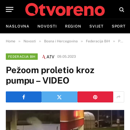
NASLOVNA
NOVOSTI
REGION
SVIJET
SPORT
»
»
»
»
Home
Novosti
Bosna i Hercegovina
Federacija BiH
Pežoom proletio kroz pumpu – VIDEO
09.05.2023
FEDERACIJA BIH
Pežoom proletio kroz
pumpu – VIDEO