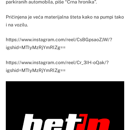
parkiranih automobila, piše “Crna hronika”.
Pričinjena je veća materijalna šteta kako na pumpi tako
i na vozilu.
https://www.instagram.com/reel/CsBGpsaoZJW/?
igshid=MTIyMzRjYmRlZg==
https://www.instagram.com/reel/Cr_3IH-oQak/?
igshid=MTIyMzRjYmRlZg==