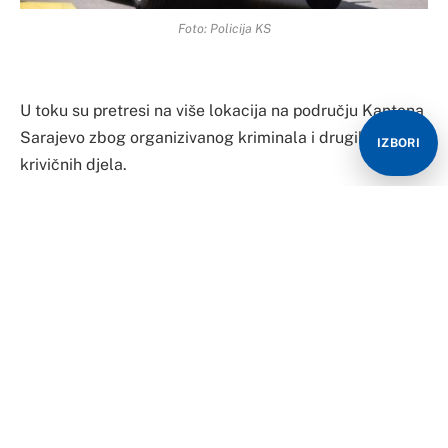
Foto: Policija KS
U toku su pretresi na više lokacija na području Kantona
Sarajevo zbog organizivanog kriminala i drugih
IZBORI
krivičnih djela.
Izvori “Nezavisnih novina” potvrdili su da je u toku
pretres sarajevske opštine Stari Grad, te da je pod
lupom i opštinski načelnik Ibrahim Hadžibajrić.
Kako je potvrđeno, pretresi se izvode po naredbi Suda
BiH i Kantonalnog suda u Sarajevu i u saradnji s
EUROPOL-om, a pod nadzorom postupajućih tužilaca
sarajevskog i Tužilaštva BiH.