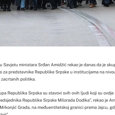
 u Savjetu ministara Srđan Amidžić rekao je danas da je sku
to za predstavnike Republike Srpske u institucijama na nivo
 zacrtanih politika.
upa Republika Srpska su stavovi svih ovih ljudi koji su ovdje
redsjednika Republike Srpske Milorada Dodika”, rekao je A
d Mrkonjić Grada, na međuentitetskoj granici prema Jajcu, gd
oji”.