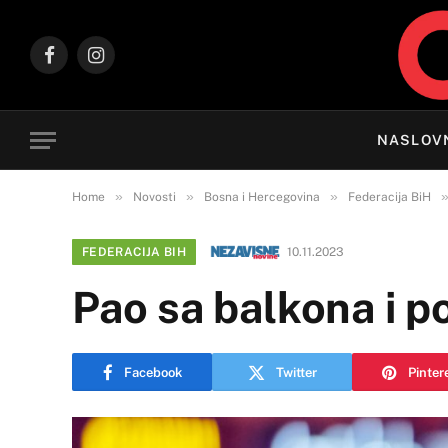
Facebook
Instagram
NASLOV
»
»
»
Home
Novosti
Bosna i Hercegovina
Federacija BiH
FEDERACIJA BIH
10.11.2023
Pao sa balkona i p
Facebook
Twitter
Pinter