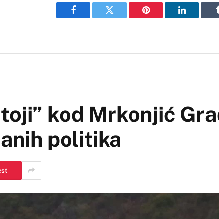
Facebook
Twitter
Pinterest
LinkedIn
toji” kod Mrkonjić Gra
anih politika
est