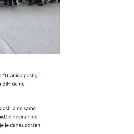
p “Granica postoji”
u BiH da ne
 došli, a ne samo
midžić novinarima
je je danas održan