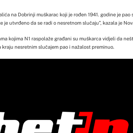
alića na Dobrinji muškarac koji je rođen 1941. godine je pao 
te je utvrđeno da se radi o nesretnom slučaju”, kazala je Nov
ma kojima N1 raspolaže građani su muškarca vidjeli da nešt
a kraju nesretnim slučajem pao i nažalost preminuo.