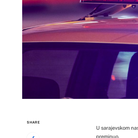
SHARE
U sarajevskom nas
preminuo.