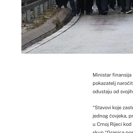
Ministar finansija
pokazatelj naroči
odustaju od svojih
“Stavovi koje zast
jednog čovjeka, p
u Crnoj Rijeci ko
skup “Granica post