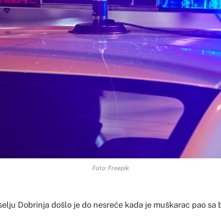
Foto: Freepik
elju Dobrinja došlo je do nesreće kada je muškarac pao sa 