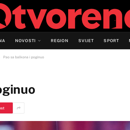
NA
NOVOSTI
REGION
SVIJET
SPORT
»
Pao sa balkona i poginuo
oginuo
est