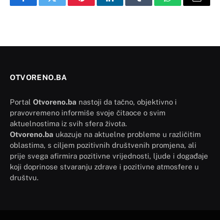
Facebook
Twitter
Pinterest
LinkedIn
Tumblr
WhatsApp
Email
OTVORENO.BA
Portal
Otvoreno.ba
nastoji da tačno, objektivno i
pravovremeno informiše svoje čitaoce o svim
aktuelnostima iz svih sfera života.
Otvoreno.ba
ukazuje na aktuelne probleme u različitim
oblastima, s ciljem pozitivnih društvenih promjena, ali
prije svega afirmira pozitivne vrijednosti, ljude i događaje
koji doprinose stvaranju zdrave i pozitivne atmosfere u
društvu.