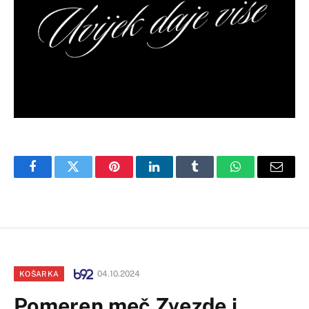
Facebook
Twitter
Pinterest
LinkedIn
Tumblr
WhatsApp
Email
04.10.2024
KOŠARKA
Pomeren meč Zvezde i