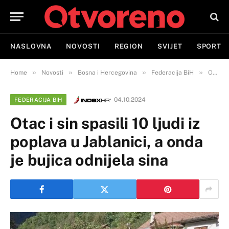
NASLOVNA
NOVOSTI
REGION
SVIJET
SPORT
»
»
»
»
Home
Novosti
Bosna i Hercegovina
Federacija BiH
Otac i sin spasili 10 ljudi iz poplava u Jablanici, a onda je bujica odnijela sina
04.10.2024
FEDERACIJA BIH
Otac i sin spasili 10 ljudi iz
poplava u Jablanici, a onda
je bujica odnijela sina