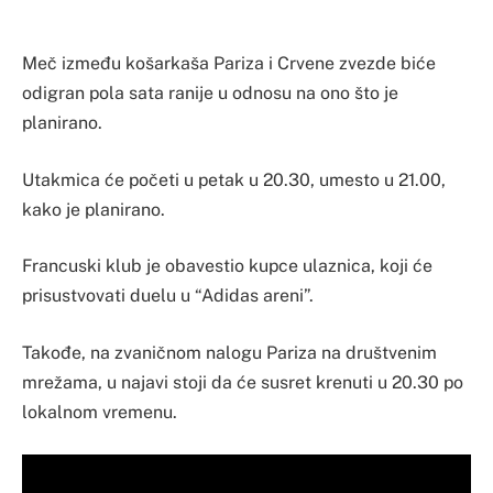
Meč između košarkaša Pariza i Crvene zvezde biće
odigran pola sata ranije u odnosu na ono što je
planirano.
Utakmica će početi u petak u 20.30, umesto u 21.00,
kako je planirano.
Francuski klub je obavestio kupce ulaznica, koji će
prisustvovati duelu u “Adidas areni”.
Takođe, na zvaničnom nalogu Pariza na društvenim
mrežama, u najavi stoji da će susret krenuti u 20.30 po
lokalnom vremenu.