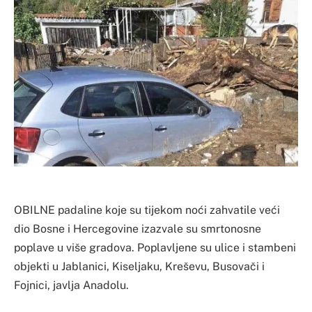
OBILNE padaline koje su tijekom noći zahvatile veći
dio Bosne i Hercegovine izazvale su smrtonosne
poplave u više gradova. Poplavljene su ulice i stambeni
objekti u Jablanici, Kiseljaku, Kreševu, Busovači i
Fojnici, javlja Anadolu.