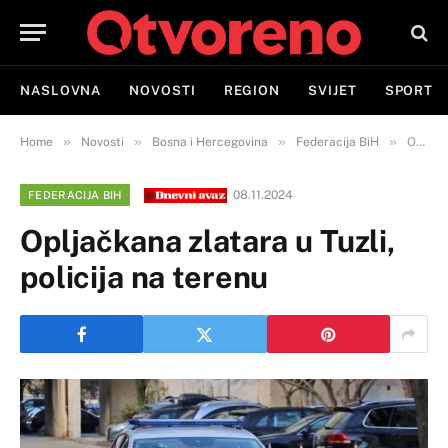
NASLOVNA
NOVOSTI
REGION
SVIJET
SPORT
»
»
»
»
Home
Novosti
Bosna i Hercegovina
Federacija BiH
Opljačkana zlatara u Tuzli, policija na terenu
08.11.2024
FEDERACIJA BIH
Opljačkana zlatara u Tuzli,
policija na terenu