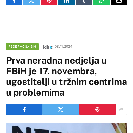
Facebook
Twitter
Pinterest
LinkedIn
Tumblr
WhatsApp
Email
08.11.2024
FEDERACIJA BIH
Prva neradna nedjelja u
FBiH je 17. novembra,
ugostitelji u tržnim centrima
u problemima