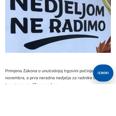
Primjena Zakona o unutrašnjoj trgovini počinje 14.
IZBORI
novembra, a prva neradna nedjelja za radnike u
trgovinama je 17. novembra.
O primjeni ovog Zakona razgovarano je danas u zgradi
Vlade FBiH nakon čega je uslijedila konferencija za
medije.