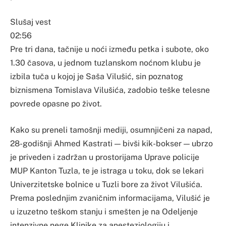
Slušaj vest
02:56
Pre tri dana, tačnije u noći između petka i subote, oko
1.30 časova, u jednom tuzlanskom noćnom klubu je
izbila tuča u kojoj je Saša Vilušić, sin poznatog
biznismena Tomislava Vilušića, zadobio teške telesne
povrede opasne po život.
Kako su preneli tamošnji mediji, osumnjičeni za napad,
28-godišnji Ahmed Kastrati — bivši kik-bokser — ubrzo
je priveden i zadržan u prostorijama Uprave policije
MUP Kanton Tuzla, te je istraga u toku, dok se lekari
Univerzitetske bolnice u Tuzli bore za život Vilušića.
Prema poslednjim zvaničnim informacijama, Vilušić je
u izuzetno teškom stanju i smešten je na Odeljenje
intenzivne nege Klinike za anesteziologiju i