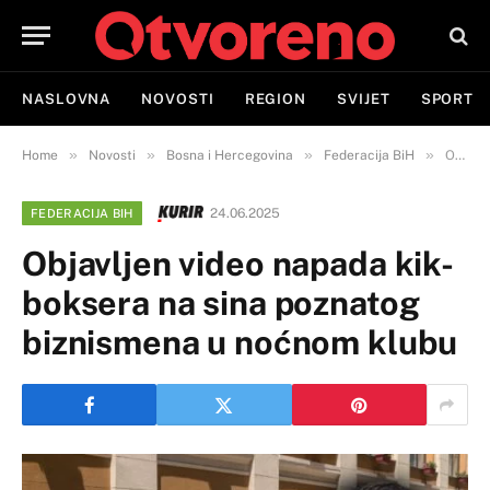
NASLOVNA
NOVOSTI
REGION
SVIJET
SPORT
»
»
»
»
Home
Novosti
Bosna i Hercegovina
Federacija BiH
Objavljen video napada kik-boksera na sina poznatog biznismena u noćnom klubu
24.06.2025
FEDERACIJA BIH
Objavljen video napada kik-
boksera na sina poznatog
biznismena u noćnom klubu