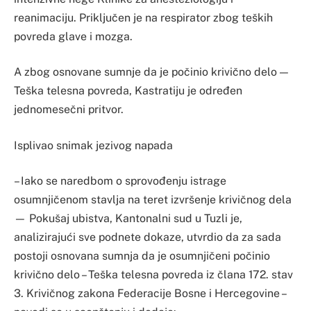
reanimaciju. Priključen je na respirator zbog teških
povreda glave i mozga.
A zbog osnovane sumnje da je počinio krivično delo —
Teška telesna povreda, Kastratiju je određen
jednomesečni pritvor.
Isplivao snimak jezivog napada
– Iako se naredbom o sprovođenju istrage
osumnjičenom stavlja na teret izvršenje krivičnog dela
— Pokušaj ubistva, Kantonalni sud u Tuzli je,
analizirajući sve podnete dokaze, utvrdio da za sada
postoji osnovana sumnja da je osumnjičeni počinio
krivično delo – Teška telesna povreda iz člana 172. stav
3. Krivičnog zakona Federacije Bosne i Hercegovine –