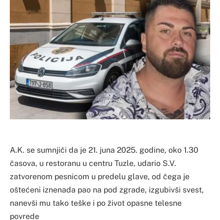
A.K. se sumnjiči da je 21. juna 2025. godine, oko 1.30
časova, u restoranu u centru Tuzle, udario S.V.
zatvorenom pesnicom u predelu glave, od čega je
oštećeni iznenada pao na pod zgrade, izgubivši svest,
nanevši mu tako teške i po život opasne telesne
povrede