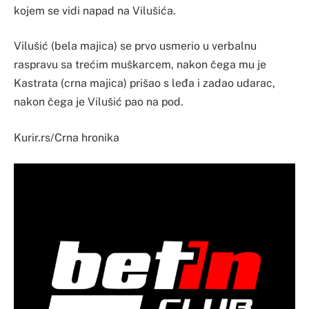
kojem se vidi napad na Vilušića.
Vilušić (bela majica) se prvo usmerio u verbalnu
raspravu sa trećim muškarcem, nakon čega mu je
Kastrata (crna majica) prišao s leđa i zadao udarac,
nakon čega je Vilušić pao na pod.
Kurir.rs/Crna hronika