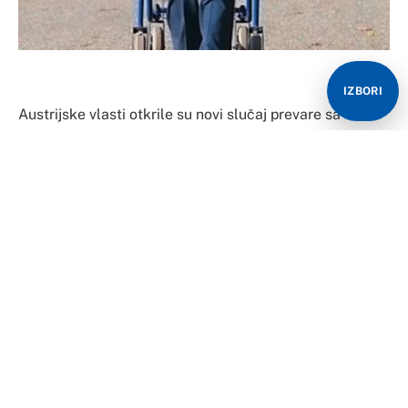
IZBORI
Austrijske vlasti otkrile su novi slučaj prevare sa
socijalnim primanjima, a čiji je glavni akter 59-godišnji
muškarac iz Bosne i Hercegovine.
Kako prenose austrijski mediji, navodno je riječ o
čovjeku koji je koristio hodaljku, sa kojom se pojavljivao
na svakoj kontroli u penzionom zavodu.
Međutim, nakon prijave, Zavod za penzijsko osiguranje
pokrenuo je istragu i otkrio da je ovaj muškarac veći
dio vremena protekle dvije godine proveo van Austrije,
tj. u Bosni i Hercegovini. Samo za ovaj potvrđeni period
šteta je 42.000 evra, a kako su izračunali, potencijalna