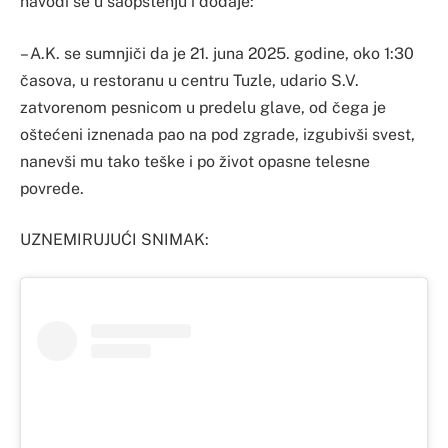
navodi se u saopštenju i dodaje:
– A.K. se sumnjiči da je 21. juna 2025. godine, oko 1:30
časova, u restoranu u centru Tuzle, udario S.V.
zatvorenom pesnicom u predelu glave, od čega je
oštećeni iznenada pao na pod zgrade, izgubivši svest,
nanevši mu tako teške i po život opasne telesne
povrede.
UZNEMIRUJUĆI SNIMAK: